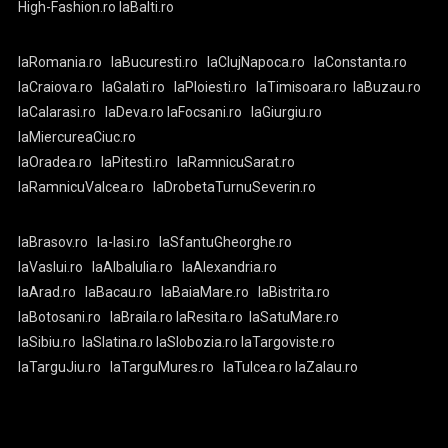
High-Fashion.ro
laBalti.ro
laRomania.ro
laBucuresti.ro
laClujNapoca.ro
laConstanta.ro
laCraiova.ro
laGalati.ro
laPloiesti.ro
laTimisoara.ro
laBuzau.ro
laCalarasi.ro
laDeva.ro
laFocsani.ro
laGiurgiu.ro
laMiercureaCiuc.ro
laOradea.ro
laPitesti.ro
laRamnicuSarat.ro
laRamnicuValcea.ro
laDrobetaTurnuSeverin.ro
laBrasov.ro
la-Iasi.ro
laSfantuGheorghe.ro
laVaslui.ro
laAlbaIulia.ro
laAlexandria.ro
laArad.ro
laBacau.ro
laBaiaMare.ro
laBistrita.ro
laBotosani.ro
laBraila.ro
laResita.ro
laSatuMare.ro
laSibiu.ro
laSlatina.ro
laSlobozia.ro
laTargoviste.ro
laTarguJiu.ro
laTarguMures.ro
laTulcea.ro
laZalau.ro