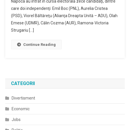
Napoca au intrat în cursa electorală zece candidaţi, dintre
care doi independenţi: Emil Boc (PNL), Aurelia Cristea
(PSD), Viorel Băltăreţu (Alianţa Dreapta Unită – ADU), Olah
Emese (UDMR), Călin Cozma (AUR), Ramona-Victoria
Strugariu […]
Continue Reading
CATEGORII
Divertisment
Economic
Jobs