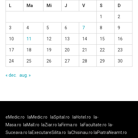
L
Ma
Mi
J
V
S
D
1
2
3
4
5
6
7
8
9
10
11
12
13
14
15
16
17
18
19
20
21
22
23
24
25
26
27
28
29
30
« dec.
aug. »
eMedic.ro
laMedic.ro
laSpital.ro
laHotel.ro
la-
Masa.ro
laMall.ro
laZiar.ro
laFirma.ro
laFacultate.ro
la-
Suceava.ro
laExecutareSilita.ro
laChisinau.ro
laPiatraNeamt.ro