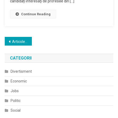
candidați interesaţi de profesiile din […]
Continue Reading
Navigare
Articole mai vechi
în
CATEGORII
articole
Divertisment
Economic
Jobs
Politic
Social