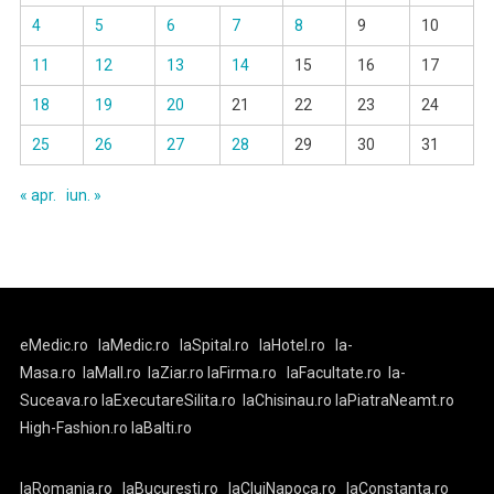
4
5
6
7
8
9
10
11
12
13
14
15
16
17
18
19
20
21
22
23
24
25
26
27
28
29
30
31
« apr.
iun. »
eMedic.ro
laMedic.ro
laSpital.ro
laHotel.ro
la-
Masa.ro
laMall.ro
laZiar.ro
laFirma.ro
laFacultate.ro
la-
Suceava.ro
laExecutareSilita.ro
laChisinau.ro
laPiatraNeamt.ro
High-Fashion.ro
laBalti.ro
laRomania.ro
laBucuresti.ro
laClujNapoca.ro
laConstanta.ro