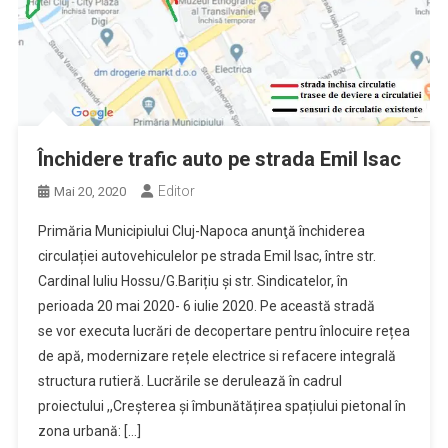
Închidere trafic auto pe strada Emil Isac
Editor
Mai 20, 2020
Primăria Municipiului Cluj-Napoca anunţă închiderea
circulației autovehiculelor pe strada Emil Isac, între str.
Cardinal Iuliu Hossu/G.Barițiu și str. Sindicatelor, în
perioada 20 mai 2020- 6 iulie 2020. Pe această stradă
se vor executa lucrări de decopertare pentru înlocuire rețea
de apă, modernizare rețele electrice si refacere integrală
structura rutieră. Lucrările se derulează în cadrul
proiectului ,,Creșterea și îmbunătățirea spațiului pietonal în
zona urbană: […]