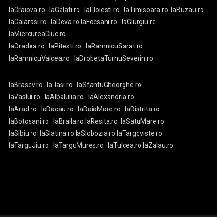
laCraiova.ro
laGalati.ro
laPloiesti.ro
laTimisoara.ro
laBuzau.ro
laCalarasi.ro
laDeva.ro
laFocsani.ro
laGiurgiu.ro
laMiercureaCiuc.ro
laOradea.ro
laPitesti.ro
laRamnicuSarat.ro
laRamnicuValcea.ro
laDrobetaTurnuSeverin.ro
laBrasov.ro
la-Iasi.ro
laSfantuGheorghe.ro
laVaslui.ro
laAlbaIulia.ro
laAlexandria.ro
laArad.ro
laBacau.ro
laBaiaMare.ro
laBistrita.ro
laBotosani.ro
laBraila.ro
laResita.ro
laSatuMare.ro
laSibiu.ro
laSlatina.ro
laSlobozia.ro
laTargoviste.ro
laTarguJiu.ro
laTarguMures.ro
laTulcea.ro
laZalau.ro