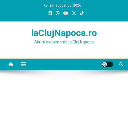
Skip
joi, august 06, 2026
to
content
laClujNapoca.ro
Stiri si evenimente la Cluj Napoca