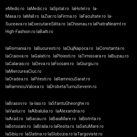
eMedic.ro
laMedic.ro
laSpital.ro
laHotel.ro
la-
Masa.ro
laMall.ro
laZiar.ro
laFirma.ro
laFacultate.ro
la-
Suceava.ro
laExecutareSilita.ro
laChisinau.ro
laPiatraNeamt.ro
High-Fashion.ro
laBalti.ro
laRomania.ro
laBucuresti.ro
laClujNapoca.ro
laConstanta.ro
laCraiova.ro
laGalati.ro
laPloiesti.ro
laTimisoara.ro
laBuzau.ro
laCalarasi.ro
laDeva.ro
laFocsani.ro
laGiurgiu.ro
laMiercureaCiuc.ro
laOradea.ro
laPitesti.ro
laRamnicuSarat.ro
laRamnicuValcea.ro
laDrobetaTurnuSeverin.ro
laBrasov.ro
la-Iasi.ro
laSfantuGheorghe.ro
laVaslui.ro
laAlbaIulia.ro
laAlexandria.ro
laArad.ro
laBacau.ro
laBaiaMare.ro
laBistrita.ro
laBotosani.ro
laBraila.ro
laResita.ro
laSatuMare.ro
laSibiu.ro
laSlatina.ro
laSlobozia.ro
laTargoviste.ro