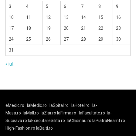
3
4
5
6
7
8
9
10
11
12
13
14
15
16
17
18
19
20
21
22
23
24
25
26
27
28
29
30
31
« iul.
eMedic.ro
laMedic.ro
laSpital.ro
laHotel.ro
la-
Masa.ro
laMall.ro
laZiar.ro
laFirma.ro
laFacultate.ro
la-
Suceava.ro
laExecutareSilita.ro
laChisinau.ro
laPiatraNeamt.ro
High-Fashion.ro
laBalti.ro