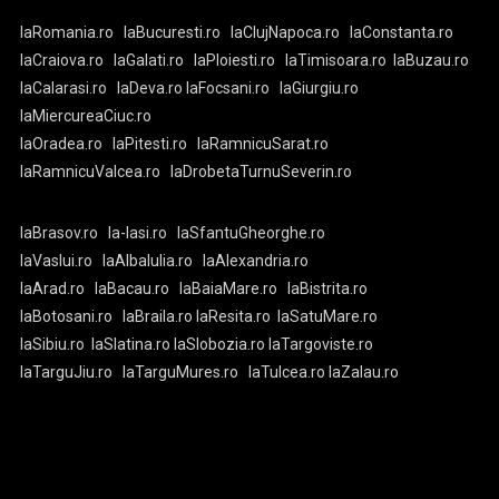
laRomania.ro
laBucuresti.ro
laClujNapoca.ro
laConstanta.ro
laCraiova.ro
laGalati.ro
laPloiesti.ro
laTimisoara.ro
laBuzau.ro
laCalarasi.ro
laDeva.ro
laFocsani.ro
laGiurgiu.ro
laMiercureaCiuc.ro
laOradea.ro
laPitesti.ro
laRamnicuSarat.ro
laRamnicuValcea.ro
laDrobetaTurnuSeverin.ro
laBrasov.ro
la-Iasi.ro
laSfantuGheorghe.ro
laVaslui.ro
laAlbaIulia.ro
laAlexandria.ro
laArad.ro
laBacau.ro
laBaiaMare.ro
laBistrita.ro
laBotosani.ro
laBraila.ro
laResita.ro
laSatuMare.ro
laSibiu.ro
laSlatina.ro
laSlobozia.ro
laTargoviste.ro
laTarguJiu.ro
laTarguMures.ro
laTulcea.ro
laZalau.ro