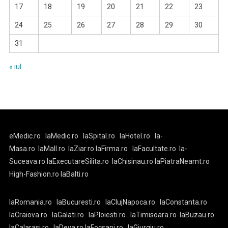
17
18
19
20
21
22
23
24
25
26
27
28
29
30
31
« iul.
eMedic.ro
laMedic.ro
laSpital.ro
laHotel.ro
la-
Masa.ro
laMall.ro
laZiar.ro
laFirma.ro
laFacultate.ro
la-
Suceava.ro
laExecutareSilita.ro
laChisinau.ro
laPiatraNeamt.ro
High-Fashion.ro
laBalti.ro
laRomania.ro
laBucuresti.ro
laClujNapoca.ro
laConstanta.ro
laCraiova.ro
laGalati.ro
laPloiesti.ro
laTimisoara.ro
laBuzau.ro
laCalarasi.ro
laDeva.ro
laFocsani.ro
laGiurgiu.ro