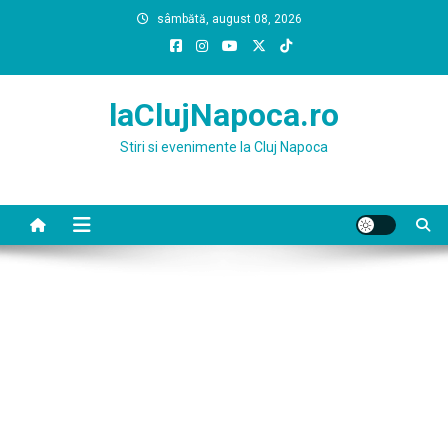
Skip
sâmbătă, august 08, 2026
to
content
laClujNapoca.ro
Stiri si evenimente la Cluj Napoca