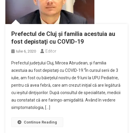
Prefectul de Cluj şi familia acestuia au
fost depistaţi cu COVID-19
Editor
Iulie 6, 2020
Prefectul judeţului Cluj, Mircea Abrudean, şi familia
acestuia au fost depistaţi cu COVID-19.“În cursul serii de 3
iulie, am fost cu băieţelul nostru de 9 luni la UPU Pediatrie,
pentru că avea febră, care am crezut iniţial că are legătură
cu ieşitul dinţişorilor. După consultul de specialitate, medicii
au constatat că are faringo-amigdalită. Având în vedere
simptomatologia, […]
Continue Reading