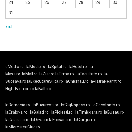
24
25
26
27
28
29
30
31
« iul.
eMedic.ro
laMedic.ro
laSpital.ro
laHotel.ro
la-
Masa.ro
laMall.ro
laZiar.ro
laFirma.ro
laFacultate.ro
la-
Suceava.ro
laExecutareSilita.ro
laChisinau.ro
laPiatraNeamt.ro
High-Fashion.ro
laBalti.ro
laRomania.ro
laBucuresti.ro
laClujNapoca.ro
laConstanta.ro
laCraiova.ro
laGalati.ro
laPloiesti.ro
laTimisoara.ro
laBuzau.ro
laCalarasi.ro
laDeva.ro
laFocsani.ro
laGiurgiu.ro
laMiercureaCiuc.ro