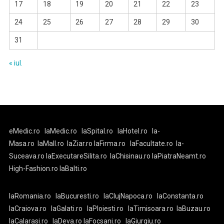
17
18
19
20
21
22
23
24
25
26
27
28
29
30
31
« iul.
eMedic.ro
laMedic.ro
laSpital.ro
laHotel.ro
la-
Masa.ro
laMall.ro
laZiar.ro
laFirma.ro
laFacultate.ro
la-
Suceava.ro
laExecutareSilita.ro
laChisinau.ro
laPiatraNeamt.ro
High-Fashion.ro
laBalti.ro
laRomania.ro
laBucuresti.ro
laClujNapoca.ro
laConstanta.ro
laCraiova.ro
laGalati.ro
laPloiesti.ro
laTimisoara.ro
laBuzau.ro
laCalarasi.ro
laDeva.ro
laFocsani.ro
laGiurgiu.ro