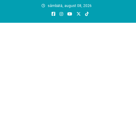
Skip
sâmbătă, august 08, 2026
to
content