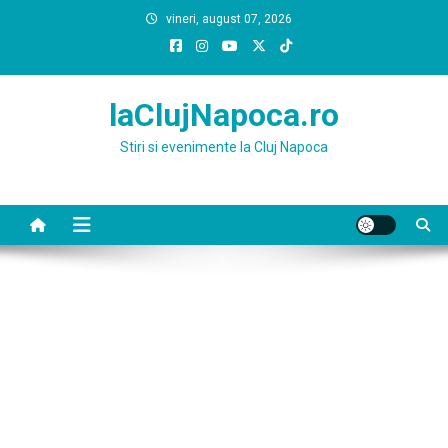
Skip
vineri, august 07, 2026
to
content
laClujNapoca.ro
Stiri si evenimente la Cluj Napoca