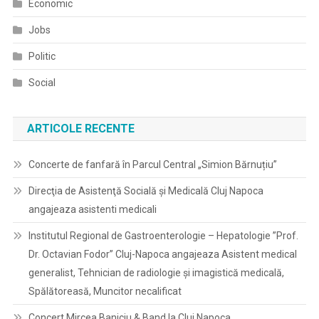
Economic
Jobs
Politic
Social
ARTICOLE RECENTE
Concerte de fanfară în Parcul Central „Simion Bărnuțiu”
Direcţia de Asistenţă Socială şi Medicală Cluj Napoca
angajeaza asistenti medicali
Institutul Regional de Gastroenterologie – Hepatologie ”Prof.
Dr. Octavian Fodor” Cluj-Napoca angajeaza Asistent medical
generalist, Tehnician de radiologie și imagistică medicală,
Spălătoreasă, Muncitor necalificat
Concert Mircea Baniciu & Band la Cluj Napoca