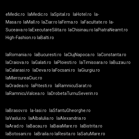
eMedic.ro
laMedic.ro
laSpital.ro
laHotel.ro
la-
Masa.ro
laMall.ro
laZiar.ro
laFirma.ro
laFacultate.ro
la-
Suceava.ro
laExecutareSilita.ro
laChisinau.ro
laPiatraNeamt.ro
High-Fashion.ro
laBalti.ro
laRomania.ro
laBucuresti.ro
laClujNapoca.ro
laConstanta.ro
laCraiova.ro
laGalati.ro
laPloiesti.ro
laTimisoara.ro
laBuzau.ro
laCalarasi.ro
laDeva.ro
laFocsani.ro
laGiurgiu.ro
laMiercureaCiuc.ro
laOradea.ro
laPitesti.ro
laRamnicuSarat.ro
laRamnicuValcea.ro
laDrobetaTurnuSeverin.ro
laBrasov.ro
la-Iasi.ro
laSfantuGheorghe.ro
laVaslui.ro
laAlbaIulia.ro
laAlexandria.ro
laArad.ro
laBacau.ro
laBaiaMare.ro
laBistrita.ro
laBotosani.ro
laBraila.ro
laResita.ro
laSatuMare.ro