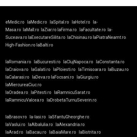
eMedic.ro
laMedic.ro
laSpital.ro
laHotel.ro
la-
Masa.ro
laMall.ro
laZiar.ro
laFirma.ro
laFacultate.ro
la-
Suceava.ro
laExecutareSilita.ro
laChisinau.ro
laPiatraNeamt.ro
High-Fashion.ro
laBalti.ro
laRomania.ro
laBucuresti.ro
laClujNapoca.ro
laConstanta.ro
laCraiova.ro
laGalati.ro
laPloiesti.ro
laTimisoara.ro
laBuzau.ro
laCalarasi.ro
laDeva.ro
laFocsani.ro
laGiurgiu.ro
laMiercureaCiuc.ro
laOradea.ro
laPitesti.ro
laRamnicuSarat.ro
laRamnicuValcea.ro
laDrobetaTurnuSeverin.ro
laBrasov.ro
la-Iasi.ro
laSfantuGheorghe.ro
laVaslui.ro
laAlbaIulia.ro
laAlexandria.ro
laArad.ro
laBacau.ro
laBaiaMare.ro
laBistrita.ro