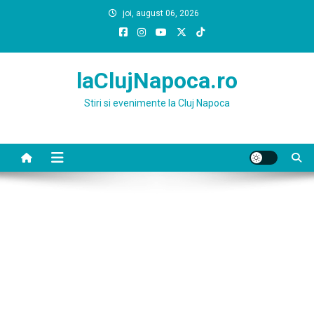
Skip
joi, august 06, 2026
to
content
laClujNapoca.ro
Stiri si evenimente la Cluj Napoca