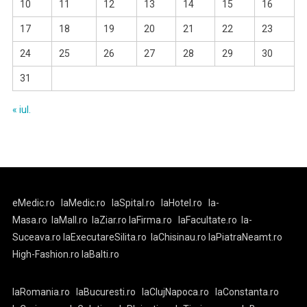
10
11
12
13
14
15
16
17
18
19
20
21
22
23
24
25
26
27
28
29
30
31
« iul.
eMedic.ro
laMedic.ro
laSpital.ro
laHotel.ro
la-
Masa.ro
laMall.ro
laZiar.ro
laFirma.ro
laFacultate.ro
la-
Suceava.ro
laExecutareSilita.ro
laChisinau.ro
laPiatraNeamt.ro
High-Fashion.ro
laBalti.ro
laRomania.ro
laBucuresti.ro
laClujNapoca.ro
laConstanta.ro