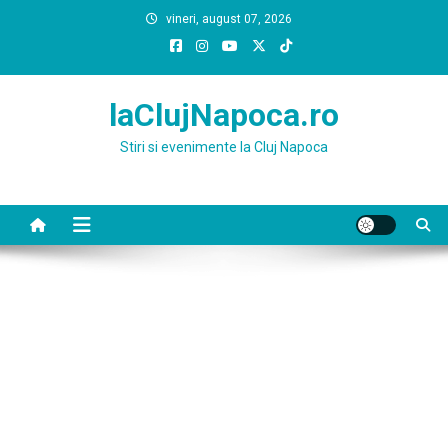
Skip
vineri, august 07, 2026
to
content
laClujNapoca.ro
Stiri si evenimente la Cluj Napoca