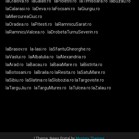
laCraiova.ro
laGalati.ro
laPloiesti.ro
laTimisoara.ro
laBuzau.ro
laCalarasi.ro
laDeva.ro
laFocsani.ro
laGiurgiu.ro
laMiercureaCiuc.ro
laOradea.ro
laPitesti.ro
laRamnicuSarat.ro
laRamnicuValcea.ro
laDrobetaTurnuSeverin.ro
laBrasov.ro
la-Iasi.ro
laSfantuGheorghe.ro
laVaslui.ro
laAlbaIulia.ro
laAlexandria.ro
laArad.ro
laBacau.ro
laBaiaMare.ro
laBistrita.ro
laBotosani.ro
laBraila.ro
laResita.ro
laSatuMare.ro
laSibiu.ro
laSlatina.ro
laSlobozia.ro
laTargoviste.ro
laTarguJiu.ro
laTarguMures.ro
laTulcea.ro
laZalau.ro
|
Theme: News Portal by
Mystery Themes
.