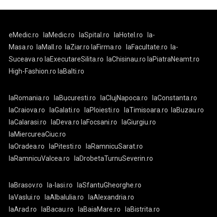
eMedic.ro
laMedic.ro
laSpital.ro
laHotel.ro
la-
Masa.ro
laMall.ro
laZiar.ro
laFirma.ro
laFacultate.ro
la-
Suceava.ro
laExecutareSilita.ro
laChisinau.ro
laPiatraNeamt.ro
High-Fashion.ro
laBalti.ro
laRomania.ro
laBucuresti.ro
laClujNapoca.ro
laConstanta.ro
laCraiova.ro
laGalati.ro
laPloiesti.ro
laTimisoara.ro
laBuzau.ro
laCalarasi.ro
laDeva.ro
laFocsani.ro
laGiurgiu.ro
laMiercureaCiuc.ro
laOradea.ro
laPitesti.ro
laRamnicuSarat.ro
laRamnicuValcea.ro
laDrobetaTurnuSeverin.ro
laBrasov.ro
la-Iasi.ro
laSfantuGheorghe.ro
laVaslui.ro
laAlbaIulia.ro
laAlexandria.ro
laArad.ro
laBacau.ro
laBaiaMare.ro
laBistrita.ro