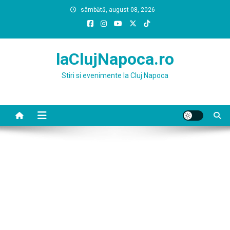
Skip
sâmbătă, august 08, 2026
to
content
laClujNapoca.ro
Stiri si evenimente la Cluj Napoca