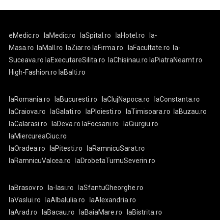
eMedic.ro
laMedic.ro
laSpital.ro
laHotel.ro
la-
Masa.ro
laMall.ro
laZiar.ro
laFirma.ro
laFacultate.ro
la-
Suceava.ro
laExecutareSilita.ro
laChisinau.ro
laPiatraNeamt.ro
High-Fashion.ro
laBalti.ro
laRomania.ro
laBucuresti.ro
laClujNapoca.ro
laConstanta.ro
laCraiova.ro
laGalati.ro
laPloiesti.ro
laTimisoara.ro
laBuzau.ro
laCalarasi.ro
laDeva.ro
laFocsani.ro
laGiurgiu.ro
laMiercureaCiuc.ro
laOradea.ro
laPitesti.ro
laRamnicuSarat.ro
laRamnicuValcea.ro
laDrobetaTurnuSeverin.ro
laBrasov.ro
la-Iasi.ro
laSfantuGheorghe.ro
laVaslui.ro
laAlbaIulia.ro
laAlexandria.ro
laArad.ro
laBacau.ro
laBaiaMare.ro
laBistrita.ro