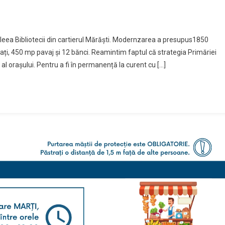
leea Bibliotecii din cartierul Mărăști. Modernzarea a presupus1850
ați, 450 mp pavaj și 12 bănci. Reamintim faptul că strategia Primăriei
l orașului. Pentru a fi în permanență la curent cu […]