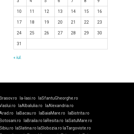
3
4
5
6
7
8
9
10
11
12
13
14
15
16
17
18
19
20
21
22
23
24
25
26
27
28
29
30
31
« iul.
Brasov.ro
la-Iasi.ro
laSfantuGheorghe.ro
aVaslui.ro
laAlbaIulia.ro
laAlexandria.ro
Arad.ro
laBacau.ro
laBaiaMare.ro
laBistrita.ro
Botosani.ro
laBraila.ro
laResita.ro
laSatuMare.ro
Sibiu.ro
laSlatina.ro
laSlobozia.ro
laTargoviste.ro