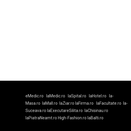
eMedic.ro
laMedic.ro
laSpital.ro
laHotel.ro
la-
Masa.ro
laMall.ro
laZiar.ro
laFirma.ro
laFacultate.ro
la-
Suceava.ro
laExecutareSilita.ro
laChisinau.ro
laPiatraNeamt.ro
High-Fashion.ro
laBalti.ro