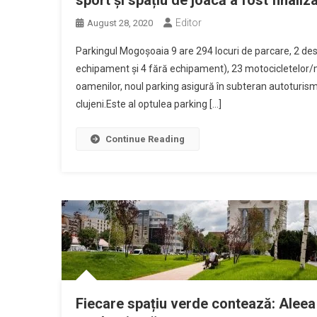
sport și spațiu de joacă a fost finaliz
Editor
August 28, 2020
Parkingul Mogoșoaia 9 are 294 locuri de parcare, 2 desti
echipament și 4 fără echipament), 23 motocicletelor/mop
oamenilor, noul parking asigură în subteran autoturisme
clujeni.Este al optulea parking […]
Continue Reading
Fiecare spațiu verde contează: Aleea B