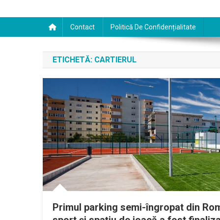
Contact
Politică De Confidențialitate
ETICHETĂ:
CARTIERUL
Primul parking semi-îngropat din Rom