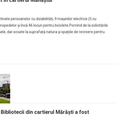
at în cartierul Mănăștur
nate persoanelor cu dizabilități, 9 mașinilor electrice (5 cu
edelor și încă 46 locuri pentru biciclete.Pornind de la solicitările
le, dar scoate la suprafață natura și spațiile de recreere pentru
ibliotecii din cartierul Mărăști a fost