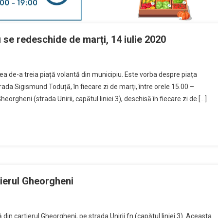
 se redeschide de marți, 14 iulie 2020
ea de-a treia piață volantă din municipiu. Este vorba despre piața
rada Sigismund Toduță, în fiecare zi de marți, între orele 15.00 –
eorgheni (strada Unirii, capătul liniei 3), deschisă în fiecare zi de […]
tierul Gheorgheni
 din cartierul Gheorgheni, pe strada Unirii fn (capătul liniei 3). Aceasta