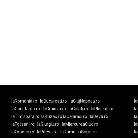
laRomania.ro
laBucuresti.ro
laClujNapoca.ro
la
laConstanta.ro
laCraiova.ro
laGalati.ro
laPloiesti.ro
l
laTimisoara.ro
laBuzau.ro
laCalarasi.ro
laDeva.ro
la
laFocsani.ro
laGiurgiu.ro
laMiercureaCiuc.ro
la
laOradea.ro
laPitesti.ro
laRamnicuSarat.ro
la