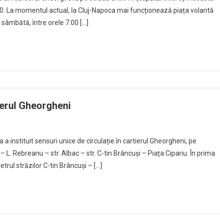
19.00. La momentul actual, la Cluj-Napoca mai funcționează piața volantă
e sâmbătă, între orele 7.00 […]
tierul Gheorgheni
a instituit sensuri unice de circulație în cartierul Gheorgheni, pe
 – L. Rebreanu – str. Albac – str. C-tin Brâncuși – Piața Cipariu. În prima
etrul străzilor C-tin Brâncuși – […]