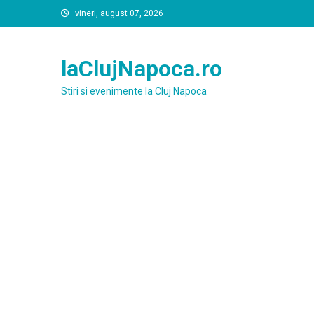
Skip
vineri, august 07, 2026
to
content
laClujNapoca.ro
Stiri si evenimente la Cluj Napoca