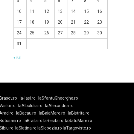
3
4
5
6
7
8
9
10
11
12
13
14
15
16
17
18
19
20
21
22
23
24
25
26
27
28
29
30
31
« iul.
Brasov.ro
la-Iasi.ro
laSfantuGheorghe.ro
aVaslui.ro
laAlbaIulia.ro
laAlexandria.ro
Arad.ro
laBacau.ro
laBaiaMare.ro
laBistrita.ro
Botosani.ro
laBraila.ro
laResita.ro
laSatuMare.ro
Sibiu.ro
laSlatina.ro
laSlobozia.ro
laTargoviste.ro