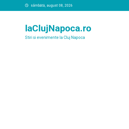
Skip
sâmbătă, august 08, 2026
to
content
laClujNapoca.ro
Stiri si evenimente la Cluj Napoca