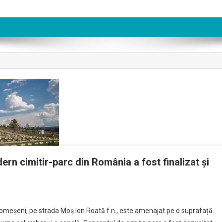
ern cimitir-parc din România a fost finalizat și
n Someșeni, pe strada Moș Ion Roată f.n., este amenajat pe o suprafață