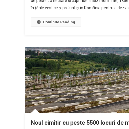
de peste 20 hectare și cuprinde 5.553 morminte, 1856 u
în țările vestice și preluat și în România pentru a dezvol
Continue Reading
Noul cimitir cu peste 5500 locuri de 