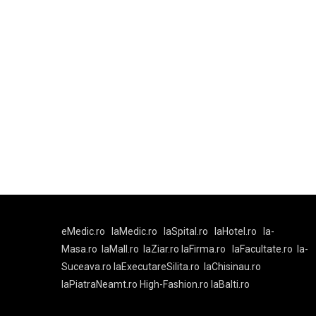
eMedic.ro
laMedic.ro
laSpital.ro
laHotel.ro
la-
Masa.ro
laMall.ro
laZiar.ro
laFirma.ro
laFacultate.ro
la-
Suceava.ro
laExecutareSilita.ro
laChisinau.ro
laPiatraNeamt.ro
High-Fashion.ro
laBalti.ro