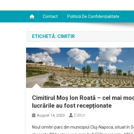
Contact
Politică De Confidențialitate
ETICHETĂ:
CIMITIR
Cimitirul Moș Ion Roată – cel mai mod
lucrările au fost recepționate
Editor
August 14, 2020
Noul cimitir-parc din municipiul Cluj-Napoca, situat î