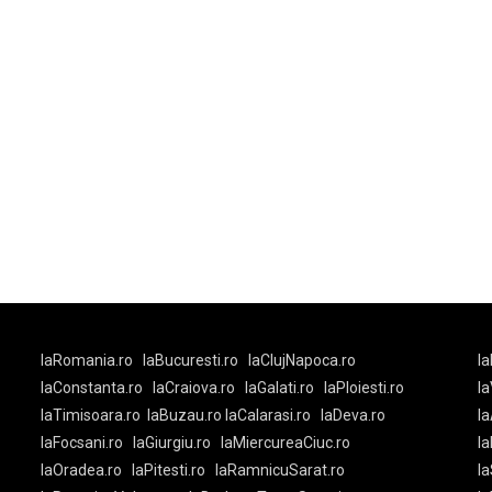
laRomania.ro
laBucuresti.ro
laClujNapoca.ro
la
laConstanta.ro
laCraiova.ro
laGalati.ro
laPloiesti.ro
l
laTimisoara.ro
laBuzau.ro
laCalarasi.ro
laDeva.ro
la
laFocsani.ro
laGiurgiu.ro
laMiercureaCiuc.ro
la
laOradea.ro
laPitesti.ro
laRamnicuSarat.ro
la