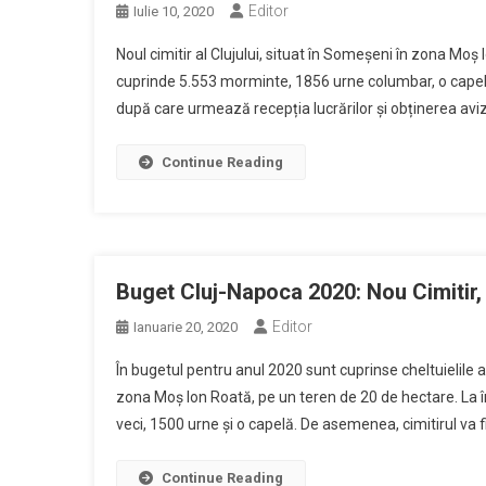
Editor
Iulie 10, 2020
Noul cimitir al Clujului, situat în Someșeni în zona Mo
cuprinde 5.553 morminte, 1856 urne columbar, o capelă 
după care urmează recepția lucrărilor și obținerea aviz
Continue Reading
Buget Cluj-Napoca 2020: Nou Cimitir, 
Editor
Ianuarie 20, 2020
În bugetul pentru anul 2020 sunt cuprinse cheltuielile afe
zona Moș Ion Roată, pe un teren de 20 de hectare. La în
veci, 1500 urne și o capelă. De asemenea, cimitirul va fi
Continue Reading