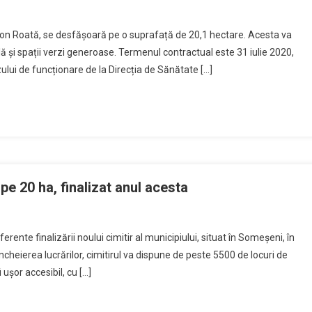
ș Ion Roată, se desfășoară pe o suprafață de 20,1 hectare. Acesta va
și spații verzi generoase. Termenul contractual este 31 iulie 2020,
ului de funcționare de la Direcția de Sănătate […]
pe 20 ha, finalizat anul acesta
rente finalizării noului cimitir al municipiului, situat în Someșeni, în
cheierea lucrărilor, cimitirul va dispune de peste 5500 de locuri de
 ușor accesibil, cu […]