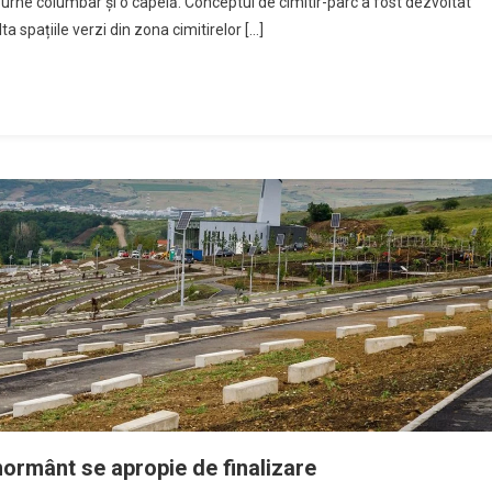
rne columbar și o capelă. Conceptul de cimitir-parc a fost dezvoltat
ta spațiile verzi din zona cimitirelor […]
mormânt se apropie de finalizare