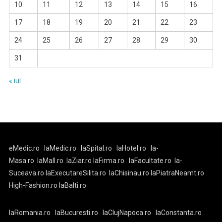
10
11
12
13
14
15
16
17
18
19
20
21
22
23
24
25
26
27
28
29
30
31
« iul.
eMedic.ro
laMedic.ro
laSpital.ro
laHotel.ro
la-
Masa.ro
laMall.ro
laZiar.ro
laFirma.ro
laFacultate.ro
la-
Suceava.ro
laExecutareSilita.ro
laChisinau.ro
laPiatraNeamt.ro
High-Fashion.ro
laBalti.ro
laRomania.ro
laBucuresti.ro
laClujNapoca.ro
laConstanta.ro