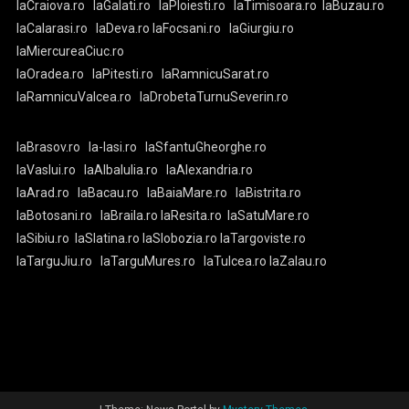
laCraiova.ro
laGalati.ro
laPloiesti.ro
laTimisoara.ro
laBuzau.ro
laCalarasi.ro
laDeva.ro
laFocsani.ro
laGiurgiu.ro
laMiercureaCiuc.ro
laOradea.ro
laPitesti.ro
laRamnicuSarat.ro
laRamnicuValcea.ro
laDrobetaTurnuSeverin.ro
laBrasov.ro
la-Iasi.ro
laSfantuGheorghe.ro
laVaslui.ro
laAlbaIulia.ro
laAlexandria.ro
laArad.ro
laBacau.ro
laBaiaMare.ro
laBistrita.ro
laBotosani.ro
laBraila.ro
laResita.ro
laSatuMare.ro
laSibiu.ro
laSlatina.ro
laSlobozia.ro
laTargoviste.ro
laTarguJiu.ro
laTarguMures.ro
laTulcea.ro
laZalau.ro