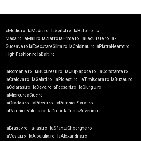
eMedic.ro
laMedic.ro
laSpital.ro
laHotel.ro
la-
Masa.ro
laMall.ro
laZiar.ro
laFirma.ro
laFacultate.ro
la-
Suceava.ro
laExecutareSilita.ro
laChisinau.ro
laPiatraNeamt.ro
High-Fashion.ro
laBalti.ro
laRomania.ro
laBucuresti.ro
laClujNapoca.ro
laConstanta.ro
laCraiova.ro
laGalati.ro
laPloiesti.ro
laTimisoara.ro
laBuzau.ro
laCalarasi.ro
laDeva.ro
laFocsani.ro
laGiurgiu.ro
laMiercureaCiuc.ro
laOradea.ro
laPitesti.ro
laRamnicuSarat.ro
laRamnicuValcea.ro
laDrobetaTurnuSeverin.ro
laBrasov.ro
la-Iasi.ro
laSfantuGheorghe.ro
laVaslui.ro
laAlbaIulia.ro
laAlexandria.ro