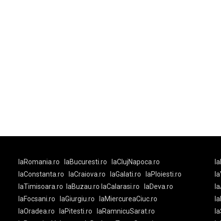
laRomania.ro
laBucuresti.ro
laClujNapoca.ro
la
laConstanta.ro
laCraiova.ro
laGalati.ro
laPloiesti.ro
l
laTimisoara.ro
laBuzau.ro
laCalarasi.ro
laDeva.ro
la
laFocsani.ro
laGiurgiu.ro
laMiercureaCiuc.ro
la
laOradea.ro
laPitesti.ro
laRamnicuSarat.ro
la