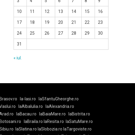
3
4
5
6
7
8
9
10
11
12
13
14
15
16
17
18
19
20
21
22
23
24
25
26
27
28
29
30
31
« iul.
Brasov.ro
la-Iasi.ro
laSfantuGheorghe.ro
aVaslui.ro
laAlbaIulia.ro
laAlexandria.ro
Arad.ro
laBacau.ro
laBaiaMare.ro
laBistrita.ro
Botosani.ro
laBraila.ro
laResita.ro
laSatuMare.ro
Sibiu.ro
laSlatina.ro
laSlobozia.ro
laTargoviste.ro