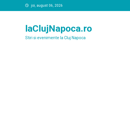
Skip
joi, august 06, 2026
to
content
laClujNapoca.ro
Stiri si evenimente la Cluj Napoca