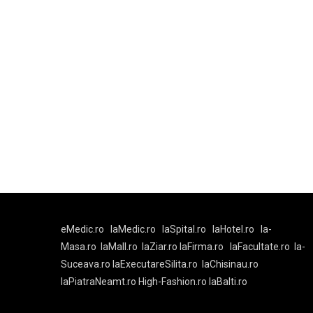
eMedic.ro
laMedic.ro
laSpital.ro
laHotel.ro
la-
Masa.ro
laMall.ro
laZiar.ro
laFirma.ro
laFacultate.ro
la-
Suceava.ro
laExecutareSilita.ro
laChisinau.ro
laPiatraNeamt.ro
High-Fashion.ro
laBalti.ro