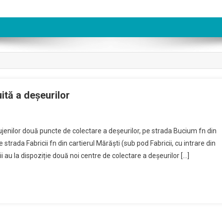
ită a deșeurilor
ujenilor două puncte de colectare a deșeurilor, pe strada Bucium fn din
trada Fabricii fn din cartierul Mărăști (sub pod Fabricii, cu intrare din
 au la dispoziție două noi centre de colectare a deșeurilor […]