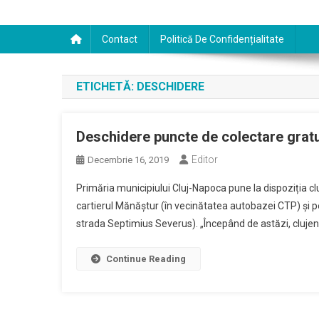
Contact
Politică De Confidențialitate
ETICHETĂ:
DESCHIDERE
Deschidere puncte de colectare gratu
Editor
Decembrie 16, 2019
Primăria municipiului Cluj-Napoca pune la dispoziția cl
cartierul Mănăștur (în vecinătatea autobazei CTP) și pe s
strada Septimius Severus). „Începând de astăzi, clujenii
Continue Reading