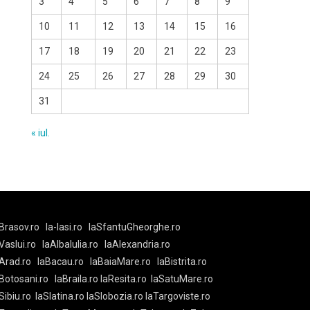
3
4
5
6
7
8
9
10
11
12
13
14
15
16
17
18
19
20
21
22
23
24
25
26
27
28
29
30
31
« iul.
Brasov.ro
la-Iasi.ro
laSfantuGheorghe.ro
aVaslui.ro
laAlbaIulia.ro
laAlexandria.ro
Arad.ro
laBacau.ro
laBaiaMare.ro
laBistrita.ro
Botosani.ro
laBraila.ro
laResita.ro
laSatuMare.ro
Sibiu.ro
laSlatina.ro
laSlobozia.ro
laTargoviste.ro