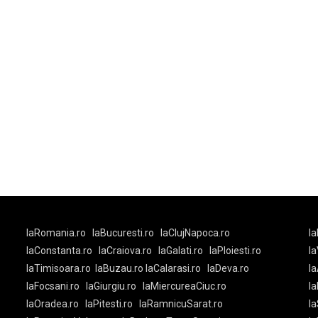
laRomania.ro
laBucuresti.ro
laClujNapoca.ro
la
laConstanta.ro
laCraiova.ro
laGalati.ro
laPloiesti.ro
l
laTimisoara.ro
laBuzau.ro
laCalarasi.ro
laDeva.ro
la
laFocsani.ro
laGiurgiu.ro
laMiercureaCiuc.ro
la
laOradea.ro
laPitesti.ro
laRamnicuSarat.ro
la