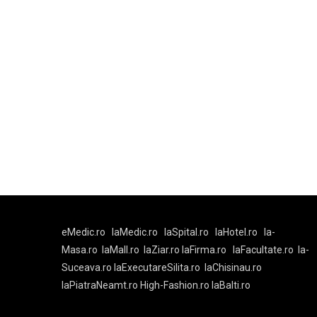
eMedic.ro
laMedic.ro
laSpital.ro
laHotel.ro
la-
Masa.ro
laMall.ro
laZiar.ro
laFirma.ro
laFacultate.ro
la-
Suceava.ro
laExecutareSilita.ro
laChisinau.ro
laPiatraNeamt.ro
High-Fashion.ro
laBalti.ro