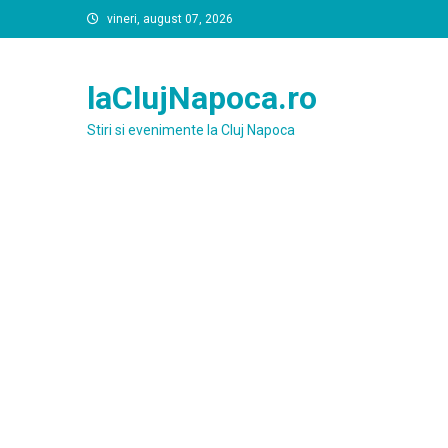
Skip
vineri, august 07, 2026
to
content
laClujNapoca.ro
Stiri si evenimente la Cluj Napoca