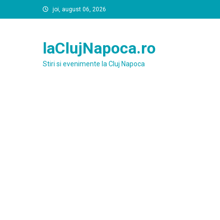
Skip
joi, august 06, 2026
to
content
laClujNapoca.ro
Stiri si evenimente la Cluj Napoca