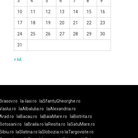
3
4
5
6
7
8
9
10
11
12
13
14
15
16
17
18
19
20
21
22
23
24
25
26
27
28
29
30
31
« iul.
Brasov.ro
la-Iasi.ro
laSfantuGheorghe.ro
aVaslui.ro
laAlbaIulia.ro
laAlexandria.ro
Arad.ro
laBacau.ro
laBaiaMare.ro
laBistrita.ro
Botosani.ro
laBraila.ro
laResita.ro
laSatuMare.ro
Sibiu.ro
laSlatina.ro
laSlobozia.ro
laTargoviste.ro