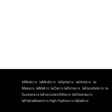
eMedic.ro
laMedic.ro
laSpital.ro
laHotel.ro
la-
Masa.ro
laMall.ro
laZiar.ro
laFirma.ro
laFacultate.ro
la-
Suceava.ro
laExecutareSilita.ro
laChisinau.ro
laPiatraNeamt.ro
High-Fashion.ro
laBalti.ro