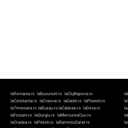
laRomania.ro
laBucuresti.ro
laClujNapoca.ro
la
laConstanta.ro
laCraiova.ro
laGalati.ro
laPloiesti.ro
l
laTimisoara.ro
laBuzau.ro
laCalarasi.ro
laDeva.ro
la
laFocsani.ro
laGiurgiu.ro
laMiercureaCiuc.ro
la
laOradea.ro
laPitesti.ro
laRamnicuSarat.ro
la