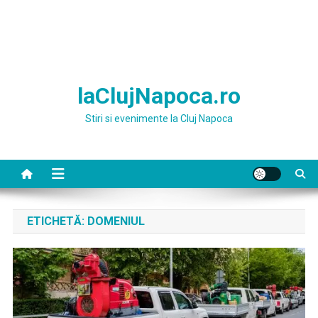
laClujNapoca.ro
Stiri si evenimente la Cluj Napoca
ETICHETĂ:
DOMENIUL