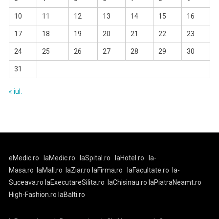
10
11
12
13
14
15
16
17
18
19
20
21
22
23
24
25
26
27
28
29
30
31
« iul.
eMedic.ro
laMedic.ro
laSpital.ro
laHotel.ro
la-
Masa.ro
laMall.ro
laZiar.ro
laFirma.ro
laFacultate.ro
la-
Suceava.ro
laExecutareSilita.ro
laChisinau.ro
laPiatraNeamt.ro
High-Fashion.ro
laBalti.ro