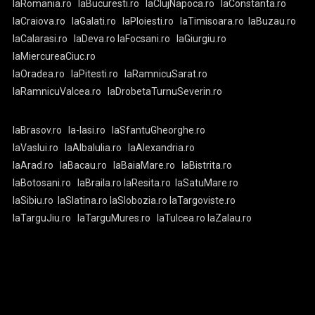
laRomania.ro
laBucuresti.ro
laClujNapoca.ro
laConstanta.ro
laCraiova.ro
laGalati.ro
laPloiesti.ro
laTimisoara.ro
laBuzau.ro
laCalarasi.ro
laDeva.ro
laFocsani.ro
laGiurgiu.ro
laMiercureaCiuc.ro
laOradea.ro
laPitesti.ro
laRamnicuSarat.ro
laRamnicuValcea.ro
laDrobetaTurnuSeverin.ro
laBrasov.ro
la-Iasi.ro
laSfantuGheorghe.ro
laVaslui.ro
laAlbaIulia.ro
laAlexandria.ro
laArad.ro
laBacau.ro
laBaiaMare.ro
laBistrita.ro
laBotosani.ro
laBraila.ro
laResita.ro
laSatuMare.ro
laSibiu.ro
laSlatina.ro
laSlobozia.ro
laTargoviste.ro
laTarguJiu.ro
laTarguMures.ro
laTulcea.ro
laZalau.ro