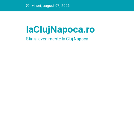
Skip
vineri, august 07, 2026
to
content
laClujNapoca.ro
Stiri si evenimente la Cluj Napoca