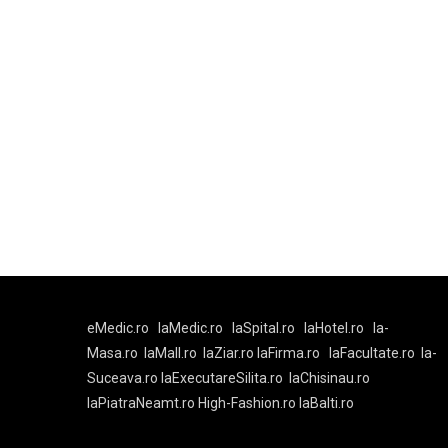
eMedic.ro
laMedic.ro
laSpital.ro
laHotel.ro
la-
Masa.ro
laMall.ro
laZiar.ro
laFirma.ro
laFacultate.ro
la-
Suceava.ro
laExecutareSilita.ro
laChisinau.ro
laPiatraNeamt.ro
High-Fashion.ro
laBalti.ro