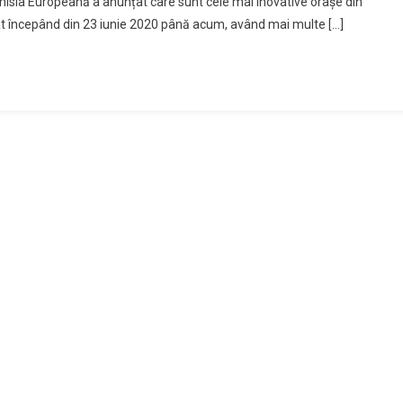
misia Europeană a anunțat care sunt cele mai inovative orașe din
lat începând din 23 iunie 2020 până acum, având mai multe […]