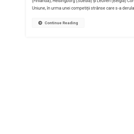
(Finlanda), Helsingborg (Suedia) și Leuven (Belgia) Co
Uniune, în urma unei competiții strânse care s-a deru
Continue Reading