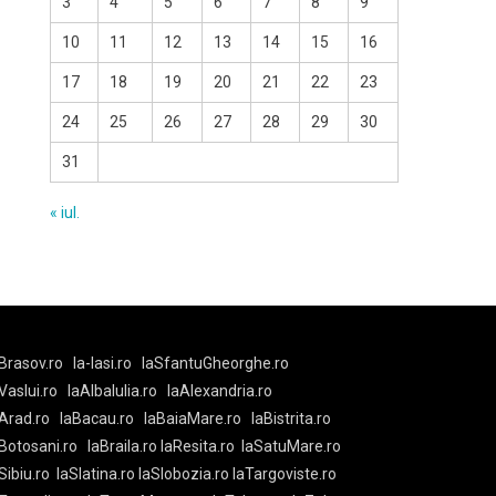
3
4
5
6
7
8
9
10
11
12
13
14
15
16
17
18
19
20
21
22
23
24
25
26
27
28
29
30
31
« iul.
Brasov.ro
la-Iasi.ro
laSfantuGheorghe.ro
aVaslui.ro
laAlbaIulia.ro
laAlexandria.ro
Arad.ro
laBacau.ro
laBaiaMare.ro
laBistrita.ro
Botosani.ro
laBraila.ro
laResita.ro
laSatuMare.ro
Sibiu.ro
laSlatina.ro
laSlobozia.ro
laTargoviste.ro