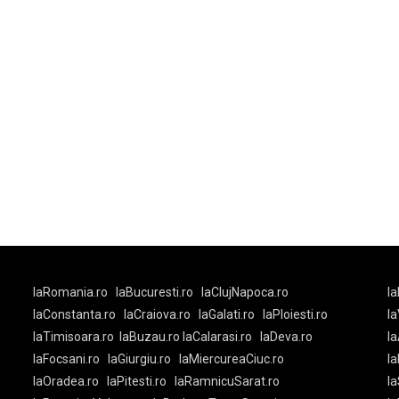
laRomania.ro
laBucuresti.ro
laClujNapoca.ro
la
laConstanta.ro
laCraiova.ro
laGalati.ro
laPloiesti.ro
l
laTimisoara.ro
laBuzau.ro
laCalarasi.ro
laDeva.ro
la
laFocsani.ro
laGiurgiu.ro
laMiercureaCiuc.ro
la
laOradea.ro
laPitesti.ro
laRamnicuSarat.ro
la