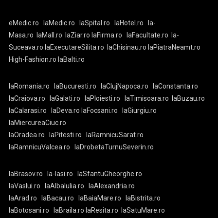
eMedic.ro
laMedic.ro
laSpital.ro
laHotel.ro
la-
Masa.ro
laMall.ro
laZiar.ro
laFirma.ro
laFacultate.ro
la-
Suceava.ro
laExecutareSilita.ro
laChisinau.ro
laPiatraNeamt.ro
High-Fashion.ro
laBalti.ro
laRomania.ro
laBucuresti.ro
laClujNapoca.ro
laConstanta.ro
laCraiova.ro
laGalati.ro
laPloiesti.ro
laTimisoara.ro
laBuzau.ro
laCalarasi.ro
laDeva.ro
laFocsani.ro
laGiurgiu.ro
laMiercureaCiuc.ro
laOradea.ro
laPitesti.ro
laRamnicuSarat.ro
laRamnicuValcea.ro
laDrobetaTurnuSeverin.ro
laBrasov.ro
la-Iasi.ro
laSfantuGheorghe.ro
laVaslui.ro
laAlbaIulia.ro
laAlexandria.ro
laArad.ro
laBacau.ro
laBaiaMare.ro
laBistrita.ro
laBotosani.ro
laBraila.ro
laResita.ro
laSatuMare.ro