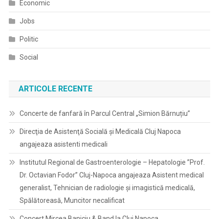
Economic
Jobs
Politic
Social
ARTICOLE RECENTE
Concerte de fanfară în Parcul Central „Simion Bărnuțiu”
Direcţia de Asistenţă Socială şi Medicală Cluj Napoca
angajeaza asistenti medicali
Institutul Regional de Gastroenterologie – Hepatologie ”Prof.
Dr. Octavian Fodor” Cluj-Napoca angajeaza Asistent medical
generalist, Tehnician de radiologie și imagistică medicală,
Spălătoreasă, Muncitor necalificat
Concert Mircea Baniciu & Band la Cluj Napoca