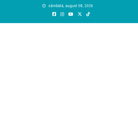
Skip
sâmbătă, august 08, 2026
to
content