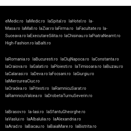
eMedic.ro
laMedic.ro
laSpital.ro
laHotel.ro
la-
Masa.ro
laMall.ro
laZiar.ro
laFirma.ro
laFacultate.ro
la-
Suceava.ro
laExecutareSilita.ro
laChisinau.ro
laPiatraNeamt.ro
High-Fashion.ro
laBalti.ro
laRomania.ro
laBucuresti.ro
laClujNapoca.ro
laConstanta.ro
laCraiova.ro
laGalati.ro
laPloiesti.ro
laTimisoara.ro
laBuzau.ro
laCalarasi.ro
laDeva.ro
laFocsani.ro
laGiurgiu.ro
laMiercureaCiuc.ro
laOradea.ro
laPitesti.ro
laRamnicuSarat.ro
laRamnicuValcea.ro
laDrobetaTurnuSeverin.ro
laBrasov.ro
la-Iasi.ro
laSfantuGheorghe.ro
laVaslui.ro
laAlbaIulia.ro
laAlexandria.ro
laArad.ro
laBacau.ro
laBaiaMare.ro
laBistrita.ro