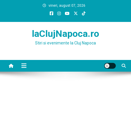
Skip
vineri, august 07, 2026
to
content
laClujNapoca.ro
Stiri si evenimente la Cluj Napoca