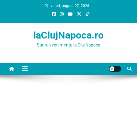
Skip
vineri, august 07, 2026
to
content
laClujNapoca.ro
Stiri si evenimente la Cluj Napoca