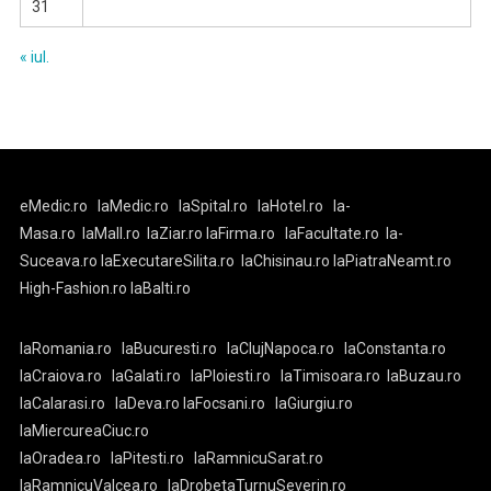
31
« iul.
eMedic.ro
laMedic.ro
laSpital.ro
laHotel.ro
la-
Masa.ro
laMall.ro
laZiar.ro
laFirma.ro
laFacultate.ro
la-
Suceava.ro
laExecutareSilita.ro
laChisinau.ro
laPiatraNeamt.ro
High-Fashion.ro
laBalti.ro
laRomania.ro
laBucuresti.ro
laClujNapoca.ro
laConstanta.ro
laCraiova.ro
laGalati.ro
laPloiesti.ro
laTimisoara.ro
laBuzau.ro
laCalarasi.ro
laDeva.ro
laFocsani.ro
laGiurgiu.ro
laMiercureaCiuc.ro
laOradea.ro
laPitesti.ro
laRamnicuSarat.ro
laRamnicuValcea.ro
laDrobetaTurnuSeverin.ro