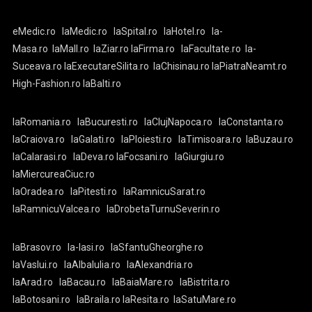
eMedic.ro
laMedic.ro
laSpital.ro
laHotel.ro
la-
Masa.ro
laMall.ro
laZiar.ro
laFirma.ro
laFacultate.ro
la-
Suceava.ro
laExecutareSilita.ro
laChisinau.ro
laPiatraNeamt.ro
High-Fashion.ro
laBalti.ro
laRomania.ro
laBucuresti.ro
laClujNapoca.ro
laConstanta.ro
laCraiova.ro
laGalati.ro
laPloiesti.ro
laTimisoara.ro
laBuzau.ro
laCalarasi.ro
laDeva.ro
laFocsani.ro
laGiurgiu.ro
laMiercureaCiuc.ro
laOradea.ro
laPitesti.ro
laRamnicuSarat.ro
laRamnicuValcea.ro
laDrobetaTurnuSeverin.ro
laBrasov.ro
la-Iasi.ro
laSfantuGheorghe.ro
laVaslui.ro
laAlbaIulia.ro
laAlexandria.ro
laArad.ro
laBacau.ro
laBaiaMare.ro
laBistrita.ro
laBotosani.ro
laBraila.ro
laResita.ro
laSatuMare.ro