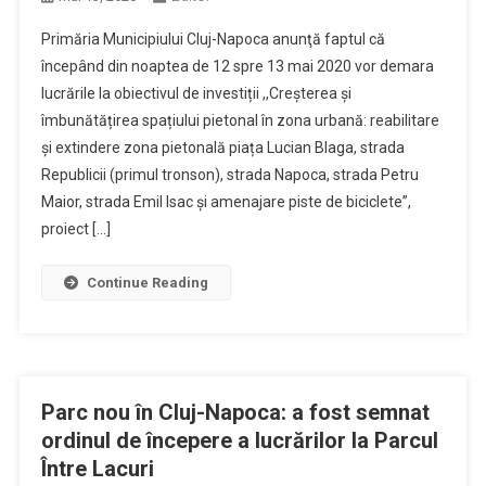
Primăria Municipiului Cluj-Napoca anunţă faptul că
începând din noaptea de 12 spre 13 mai 2020 vor demara
lucrările la obiectivul de investiții ,,Creșterea și
îmbunătățirea spațiului pietonal în zona urbană: reabilitare
și extindere zona pietonală piața Lucian Blaga, strada
Republicii (primul tronson), strada Napoca, strada Petru
Maior, strada Emil Isac și amenajare piste de biciclete”,
proiect […]
Continue Reading
Parc nou în Cluj-Napoca: a fost semnat
ordinul de începere a lucrărilor la Parcul
Între Lacuri