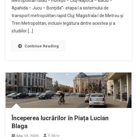
Metropolitan Gilău – Floreşti – Cluj-Napoca – Baciu –
Apahida – Jucu – Bonţida”- etapa I a sistemului de
transport metropolitan rapid Cluj: Magistrala I de Metrou şi
Tren Metropolitan, inclusiv legătura dintre acestea și a
studiilor […]
Continue Reading
Începerea lucrărilor în Piața Lucian
Blaga
Editor
Mai 13, 2020