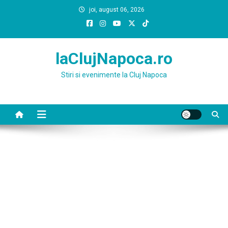
Skip
joi, august 06, 2026
to
content
laClujNapoca.ro
Stiri si evenimente la Cluj Napoca