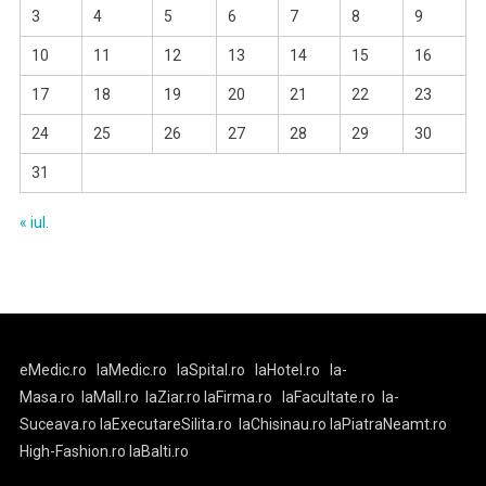
3
4
5
6
7
8
9
10
11
12
13
14
15
16
17
18
19
20
21
22
23
24
25
26
27
28
29
30
31
« iul.
eMedic.ro
laMedic.ro
laSpital.ro
laHotel.ro
la-
Masa.ro
laMall.ro
laZiar.ro
laFirma.ro
laFacultate.ro
la-
Suceava.ro
laExecutareSilita.ro
laChisinau.ro
laPiatraNeamt.ro
High-Fashion.ro
laBalti.ro