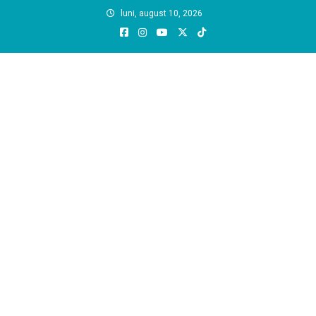
Skip
luni, august 10, 2026
to
content