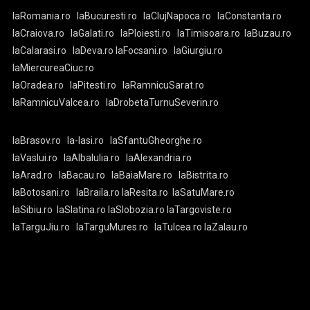
laRomania.ro
laBucuresti.ro
laClujNapoca.ro
laConstanta.ro
laCraiova.ro
laGalati.ro
laPloiesti.ro
laTimisoara.ro
laBuzau.ro
laCalarasi.ro
laDeva.ro
laFocsani.ro
laGiurgiu.ro
laMiercureaCiuc.ro
laOradea.ro
laPitesti.ro
laRamnicuSarat.ro
laRamnicuValcea.ro
laDrobetaTurnuSeverin.ro
laBrasov.ro
la-Iasi.ro
laSfantuGheorghe.ro
laVaslui.ro
laAlbaIulia.ro
laAlexandria.ro
laArad.ro
laBacau.ro
laBaiaMare.ro
laBistrita.ro
laBotosani.ro
laBraila.ro
laResita.ro
laSatuMare.ro
laSibiu.ro
laSlatina.ro
laSlobozia.ro
laTargoviste.ro
laTarguJiu.ro
laTarguMures.ro
laTulcea.ro
laZalau.ro