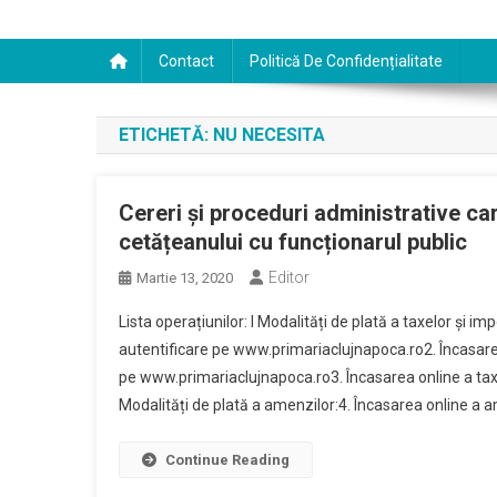
Contact
Politică De Confidențialitate
ETICHETĂ:
NU NECESITA
Cereri și proceduri administrative ca
cetățeanului cu funcționarul public
Editor
Martie 13, 2020
Lista operațiunilor: I Modalități de plată a taxelor și im
autentificare pe www.primariaclujnapoca.ro2. Încasarea 
pe www.primariaclujnapoca.ro3. Încasarea online a taxel
Modalități de plată a amenzilor:4. Încasarea online a a
Continue Reading