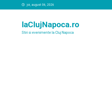
Skip
joi, august 06, 2026
to
content
laClujNapoca.ro
Stiri si evenimente la Cluj Napoca