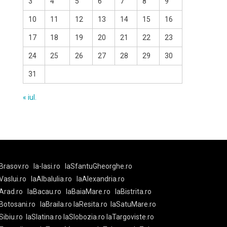
3
4
5
6
7
8
9
10
11
12
13
14
15
16
17
18
19
20
21
22
23
24
25
26
27
28
29
30
31
« iul.
Brasov.ro
la-Iasi.ro
laSfantuGheorghe.ro
aVaslui.ro
laAlbaIulia.ro
laAlexandria.ro
Arad.ro
laBacau.ro
laBaiaMare.ro
laBistrita.ro
Botosani.ro
laBraila.ro
laResita.ro
laSatuMare.ro
Sibiu.ro
laSlatina.ro
laSlobozia.ro
laTargoviste.ro