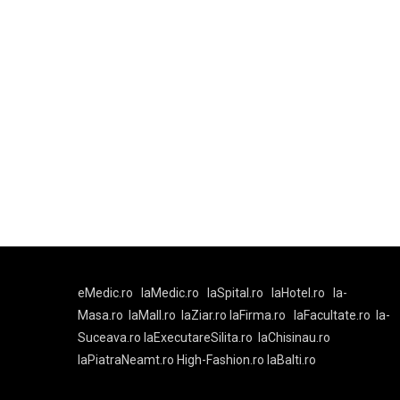
eMedic.ro
laMedic.ro
laSpital.ro
laHotel.ro
la-
Masa.ro
laMall.ro
laZiar.ro
laFirma.ro
laFacultate.ro
la-
Suceava.ro
laExecutareSilita.ro
laChisinau.ro
laPiatraNeamt.ro
High-Fashion.ro
laBalti.ro