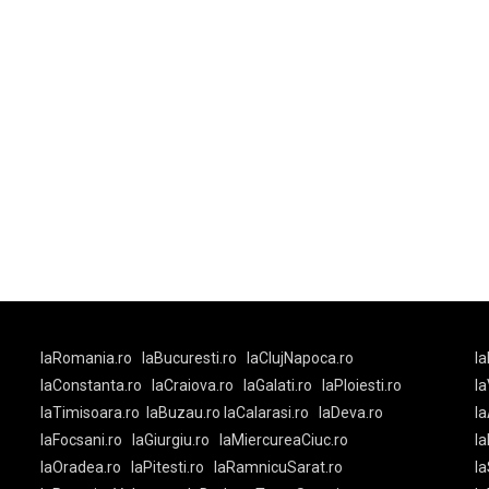
laRomania.ro
laBucuresti.ro
laClujNapoca.ro
la
laConstanta.ro
laCraiova.ro
laGalati.ro
laPloiesti.ro
l
laTimisoara.ro
laBuzau.ro
laCalarasi.ro
laDeva.ro
la
laFocsani.ro
laGiurgiu.ro
laMiercureaCiuc.ro
la
laOradea.ro
laPitesti.ro
laRamnicuSarat.ro
la