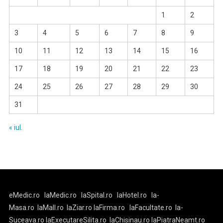
1
2
3
4
5
6
7
8
9
10
11
12
13
14
15
16
17
18
19
20
21
22
23
24
25
26
27
28
29
30
31
« iul.
eMedic.ro
laMedic.ro
laSpital.ro
laHotel.ro
la-
Masa.ro
laMall.ro
laZiar.ro
laFirma.ro
laFacultate.ro
la-
Suceava.ro
laExecutareSilita.ro
laChisinau.ro
laPiatraNeamt.ro