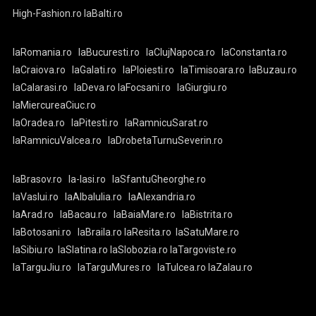
High-Fashion.ro
laBalti.ro
laRomania.ro
laBucuresti.ro
laClujNapoca.ro
laConstanta.ro
laCraiova.ro
laGalati.ro
laPloiesti.ro
laTimisoara.ro
laBuzau.ro
laCalarasi.ro
laDeva.ro
laFocsani.ro
laGiurgiu.ro
laMiercureaCiuc.ro
laOradea.ro
laPitesti.ro
laRamnicuSarat.ro
laRamnicuValcea.ro
laDrobetaTurnuSeverin.ro
laBrasov.ro
la-Iasi.ro
laSfantuGheorghe.ro
laVaslui.ro
laAlbaIulia.ro
laAlexandria.ro
laArad.ro
laBacau.ro
laBaiaMare.ro
laBistrita.ro
laBotosani.ro
laBraila.ro
laResita.ro
laSatuMare.ro
laSibiu.ro
laSlatina.ro
laSlobozia.ro
laTargoviste.ro
laTarguJiu.ro
laTarguMures.ro
laTulcea.ro
laZalau.ro