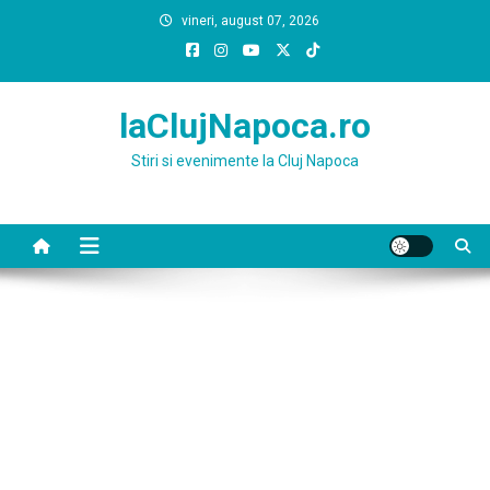
Skip
vineri, august 07, 2026
to
content
laClujNapoca.ro
Stiri si evenimente la Cluj Napoca