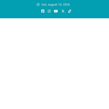
Skip
luni, august 10, 2026
to
content