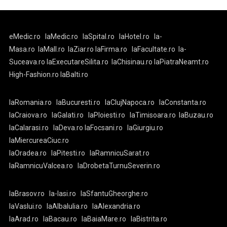
eMedic.ro
laMedic.ro
laSpital.ro
laHotel.ro
la-
Masa.ro
laMall.ro
laZiar.ro
laFirma.ro
laFacultate.ro
la-
Suceava.ro
laExecutareSilita.ro
laChisinau.ro
laPiatraNeamt.ro
High-Fashion.ro
laBalti.ro
laRomania.ro
laBucuresti.ro
laClujNapoca.ro
laConstanta.ro
laCraiova.ro
laGalati.ro
laPloiesti.ro
laTimisoara.ro
laBuzau.ro
laCalarasi.ro
laDeva.ro
laFocsani.ro
laGiurgiu.ro
laMiercureaCiuc.ro
laOradea.ro
laPitesti.ro
laRamnicuSarat.ro
laRamnicuValcea.ro
laDrobetaTurnuSeverin.ro
laBrasov.ro
la-Iasi.ro
laSfantuGheorghe.ro
laVaslui.ro
laAlbaIulia.ro
laAlexandria.ro
laArad.ro
laBacau.ro
laBaiaMare.ro
laBistrita.ro