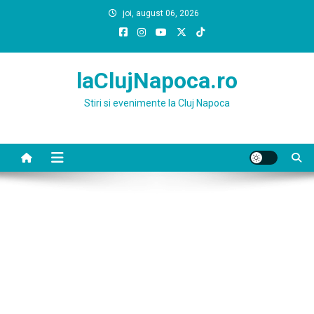
Skip
joi, august 06, 2026
to
content
laClujNapoca.ro
Stiri si evenimente la Cluj Napoca