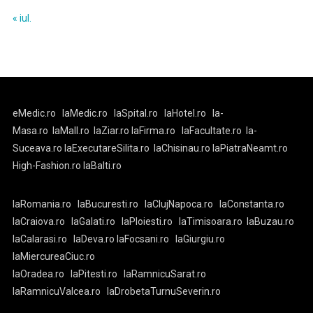
« iul.
eMedic.ro
laMedic.ro
laSpital.ro
laHotel.ro
la-
Masa.ro
laMall.ro
laZiar.ro
laFirma.ro
laFacultate.ro
la-
Suceava.ro
laExecutareSilita.ro
laChisinau.ro
laPiatraNeamt.ro
High-Fashion.ro
laBalti.ro
laRomania.ro
laBucuresti.ro
laClujNapoca.ro
laConstanta.ro
laCraiova.ro
laGalati.ro
laPloiesti.ro
laTimisoara.ro
laBuzau.ro
laCalarasi.ro
laDeva.ro
laFocsani.ro
laGiurgiu.ro
laMiercureaCiuc.ro
laOradea.ro
laPitesti.ro
laRamnicuSarat.ro
laRamnicuValcea.ro
laDrobetaTurnuSeverin.ro