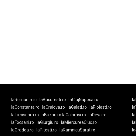
laRomania.ro
laBucuresti.ro
laClujNapoca.ro
la
laConstanta.ro
laCraiova.ro
laGalati.ro
laPloiesti.ro
l
laTimisoara.ro
laBuzau.ro
laCalarasi.ro
laDeva.ro
la
laFocsani.ro
laGiurgiu.ro
laMiercureaCiuc.ro
la
laOradea.ro
laPitesti.ro
laRamnicuSarat.ro
la