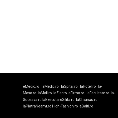
eMedic.ro
laMedic.ro
laSpital.ro
laHotel.ro
la-
Masa.ro
laMall.ro
laZiar.ro
laFirma.ro
laFacultate.ro
la-
Suceava.ro
laExecutareSilita.ro
laChisinau.ro
laPiatraNeamt.ro
High-Fashion.ro
laBalti.ro