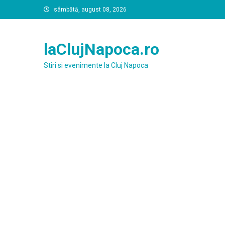
Skip
sâmbătă, august 08, 2026
to
content
laClujNapoca.ro
Stiri si evenimente la Cluj Napoca