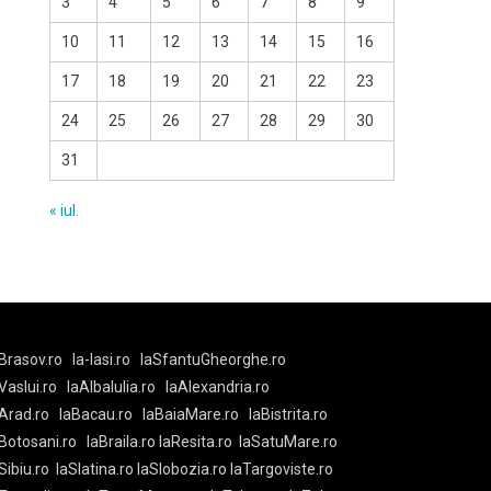
3
4
5
6
7
8
9
10
11
12
13
14
15
16
17
18
19
20
21
22
23
24
25
26
27
28
29
30
31
« iul.
Brasov.ro
la-Iasi.ro
laSfantuGheorghe.ro
aVaslui.ro
laAlbaIulia.ro
laAlexandria.ro
Arad.ro
laBacau.ro
laBaiaMare.ro
laBistrita.ro
Botosani.ro
laBraila.ro
laResita.ro
laSatuMare.ro
Sibiu.ro
laSlatina.ro
laSlobozia.ro
laTargoviste.ro