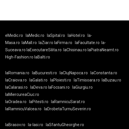
eMedic.ro
laMedic.ro
laSpital.ro
laHotel.ro
la-
Masa.ro
laMall.ro
laZiar.ro
laFirma.ro
laFacultate.ro
la-
Suceava.ro
laExecutareSilita.ro
laChisinau.ro
laPiatraNeamt.ro
High-Fashion.ro
laBalti.ro
laRomania.ro
laBucuresti.ro
laClujNapoca.ro
laConstanta.ro
laCraiova.ro
laGalati.ro
laPloiesti.ro
laTimisoara.ro
laBuzau.ro
laCalarasi.ro
laDeva.ro
laFocsani.ro
laGiurgiu.ro
laMiercureaCiuc.ro
laOradea.ro
laPitesti.ro
laRamnicuSarat.ro
laRamnicuValcea.ro
laDrobetaTurnuSeverin.ro
laBrasov.ro
la-Iasi.ro
laSfantuGheorghe.ro