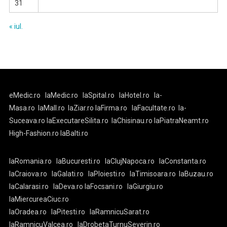
31
« iul.
eMedic.ro
laMedic.ro
laSpital.ro
laHotel.ro
la-
Masa.ro
laMall.ro
laZiar.ro
laFirma.ro
laFacultate.ro
la-
Suceava.ro
laExecutareSilita.ro
laChisinau.ro
laPiatraNeamt.ro
High-Fashion.ro
laBalti.ro
laRomania.ro
laBucuresti.ro
laClujNapoca.ro
laConstanta.ro
laCraiova.ro
laGalati.ro
laPloiesti.ro
laTimisoara.ro
laBuzau.ro
laCalarasi.ro
laDeva.ro
laFocsani.ro
laGiurgiu.ro
laMiercureaCiuc.ro
laOradea.ro
laPitesti.ro
laRamnicuSarat.ro
laRamnicuValcea.ro
laDrobetaTurnuSeverin.ro