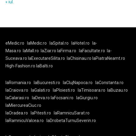
« iul.
eMedic.ro
laMedic.ro
laSpital.ro
laHotel.ro
la-
Masa.ro
laMall.ro
laZiar.ro
laFirma.ro
laFacultate.ro
la-
Suceava.ro
laExecutareSilita.ro
laChisinau.ro
laPiatraNeamt.ro
High-Fashion.ro
laBalti.ro
laRomania.ro
laBucuresti.ro
laClujNapoca.ro
laConstanta.ro
laCraiova.ro
laGalati.ro
laPloiesti.ro
laTimisoara.ro
laBuzau.ro
laCalarasi.ro
laDeva.ro
laFocsani.ro
laGiurgiu.ro
laMiercureaCiuc.ro
laOradea.ro
laPitesti.ro
laRamnicuSarat.ro
laRamnicuValcea.ro
laDrobetaTurnuSeverin.ro