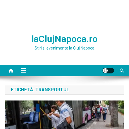
laClujNapoca.ro
Stiri si evenimente la Cluj Napoca
ETICHETĂ:
TRANSPORTUL