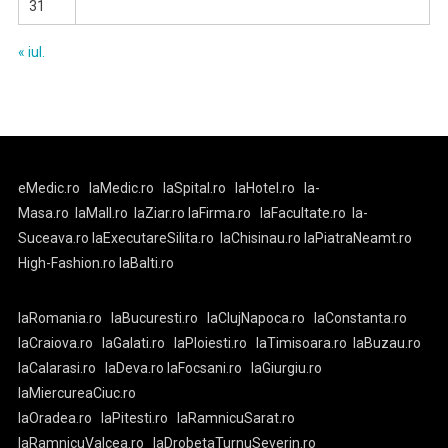
31
« iul.
eMedic.ro
laMedic.ro
laSpital.ro
laHotel.ro
la-
Masa.ro
laMall.ro
laZiar.ro
laFirma.ro
laFacultate.ro
la-
Suceava.ro
laExecutareSilita.ro
laChisinau.ro
laPiatraNeamt.ro
High-Fashion.ro
laBalti.ro
laRomania.ro
laBucuresti.ro
laClujNapoca.ro
laConstanta.ro
laCraiova.ro
laGalati.ro
laPloiesti.ro
laTimisoara.ro
laBuzau.ro
laCalarasi.ro
laDeva.ro
laFocsani.ro
laGiurgiu.ro
laMiercureaCiuc.ro
laOradea.ro
laPitesti.ro
laRamnicuSarat.ro
laRamnicuValcea.ro
laDrobetaTurnuSeverin.ro