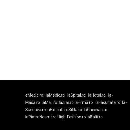
eMedic.ro
laMedic.ro
laSpital.ro
laHotel.ro
la-
Masa.ro
laMall.ro
laZiar.ro
laFirma.ro
laFacultate.ro
la-
Suceava.ro
laExecutareSilita.ro
laChisinau.ro
laPiatraNeamt.ro
High-Fashion.ro
laBalti.ro