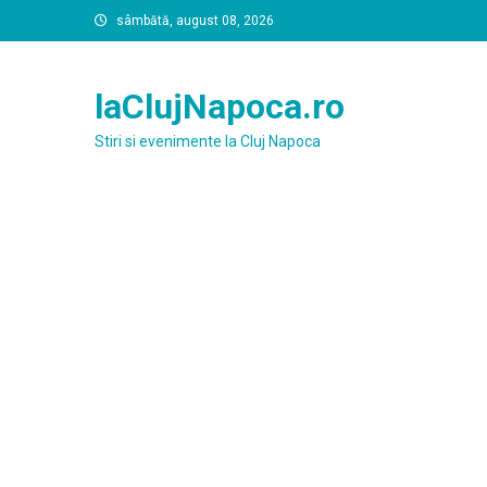
Skip
sâmbătă, august 08, 2026
to
content
laClujNapoca.ro
Stiri si evenimente la Cluj Napoca