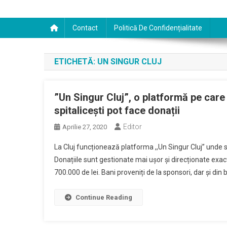
Contact
Politică De Confidențialitate
ETICHETĂ:
UN SINGUR CLUJ
”Un Singur Cluj”, o platformă pe care c
spitalicești pot face donații
Editor
Aprilie 27, 2020
La Cluj funcționează platforma ,,Un Singur Cluj” unde sun
Donațiile sunt gestionate mai ușor și direcționate exa
700.000 de lei. Bani proveniți de la sponsori, dar și din b
Continue Reading