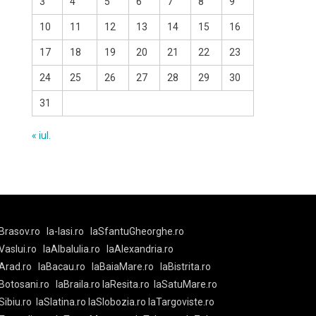
3
4
5
6
7
8
9
10
11
12
13
14
15
16
17
18
19
20
21
22
23
24
25
26
27
28
29
30
31
« iul.
Brasov.ro
la-Iasi.ro
laSfantuGheorghe.ro
aVaslui.ro
laAlbaIulia.ro
laAlexandria.ro
Arad.ro
laBacau.ro
laBaiaMare.ro
laBistrita.ro
Botosani.ro
laBraila.ro
laResita.ro
laSatuMare.ro
Sibiu.ro
laSlatina.ro
laSlobozia.ro
laTargoviste.ro