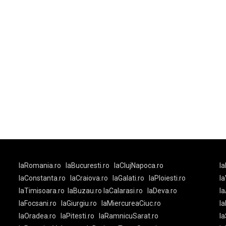
laRomania.ro
laBucuresti.ro
laClujNapoca.ro
la
laConstanta.ro
laCraiova.ro
laGalati.ro
laPloiesti.ro
l
laTimisoara.ro
laBuzau.ro
laCalarasi.ro
laDeva.ro
la
laFocsani.ro
laGiurgiu.ro
laMiercureaCiuc.ro
la
laOradea.ro
laPitesti.ro
laRamnicuSarat.ro
la