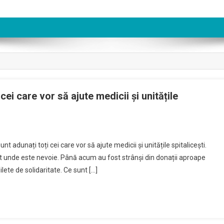
ei care vor să ajute medicii și unitățile
t adunați toți cei care vor să ajute medicii și unitățile spitalicești.
ct unde este nevoie. Până acum au fost strânși din donații aproape
ilete de solidaritate. Ce sunt […]