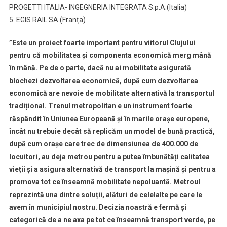
PROGETTI ITALIA- INGEGNERIA INTEGRATA S.p.A.(Italia)
5. EGIS RAIL SA (Franța)
”Este un proiect foarte important pentru viitorul Clujului
pentru că mobilitatea și componenta economică merg mână
în mână. Pe de o parte, dacă nu ai mobilitate asigurată
blochezi dezvoltarea economică, după cum dezvoltarea
economică are nevoie de mobilitate alternativă la transportul
tradițional. Trenul metropolitan e un instrument foarte
răspândit în Uniunea Europeană și în marile orașe europene,
încât nu trebuie decât să replicăm un model de bună practică,
după cum orașe care trec de dimensiunea de 400.000 de
locuitori, au deja metrou pentru a putea îmbunătăți calitatea
vieții și a asigura alternativă de transport la mașină și pentru a
promova tot ce înseamnă mobilitate nepoluantă. Metroul
reprezintă una dintre soluții, alături de celelalte pe care le
avem în municipiul nostru. Decizia noastră e fermă și
categorică de a ne axa pe tot ce înseamnă transport verde, pe