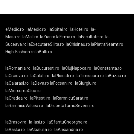
eMedic.ro
laMedic.ro
laSpital.ro
laHotel.ro
la-
Masa.ro
laMall.ro
laZiar.ro
laFirma.ro
laFacultate.ro
la-
Suceava.ro
laExecutareSilita.ro
laChisinau.ro
laPiatraNeamt.ro
High-Fashion.ro
laBalti.ro
laRomania.ro
laBucuresti.ro
laClujNapoca.ro
laConstanta.ro
laCraiova.ro
laGalati.ro
laPloiesti.ro
laTimisoara.ro
laBuzau.ro
laCalarasi.ro
laDeva.ro
laFocsani.ro
laGiurgiu.ro
laMiercureaCiuc.ro
laOradea.ro
laPitesti.ro
laRamnicuSarat.ro
laRamnicuValcea.ro
laDrobetaTurnuSeverin.ro
laBrasov.ro
la-Iasi.ro
laSfantuGheorghe.ro
laVaslui.ro
laAlbaIulia.ro
laAlexandria.ro