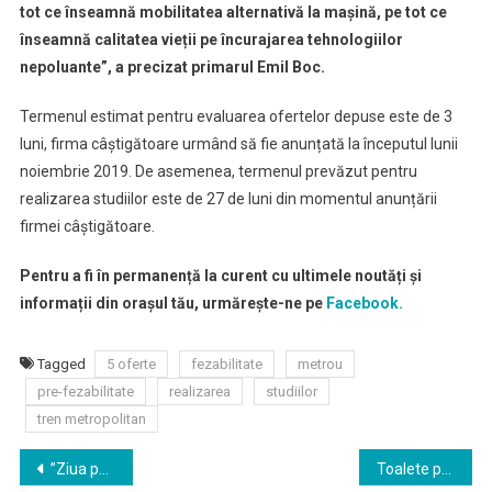
tot ce înseamnă mobilitatea alternativă la mașină, pe tot ce
înseamnă calitatea vieții pe încurajarea tehnologiilor
nepoluante”, a precizat primarul Emil Boc.
Termenul estimat pentru evaluarea ofertelor depuse este de 3
luni, firma câștigătoare urmând să fie anunțată la începutul lunii
noiembrie 2019. De asemenea, termenul prevăzut pentru
realizarea studiilor este de 27 de luni din momentul anunțării
firmei câștigătoare.
Pentru a fi în permanență la curent cu ultimele noutăți și
informații din orașul tău, urmărește-ne pe
Facebook.
Tagged
5 oferte
fezabilitate
metrou
pre-fezabilitate
realizarea
studiilor
tren metropolitan
Navigare
”Ziua porților deschise” la Centrul de Întreținere și Adăpost Câini Fără Stăpân
Toalete publice la preț de apartament, în Cluj. Costă 50.000 de euro fiecare