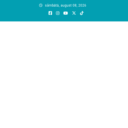
Skip
sâmbătă, august 08, 2026
to
content