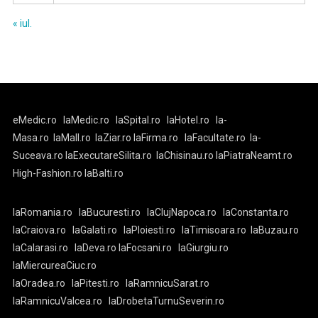
« iul.
eMedic.ro
laMedic.ro
laSpital.ro
laHotel.ro
la-
Masa.ro
laMall.ro
laZiar.ro
laFirma.ro
laFacultate.ro
la-
Suceava.ro
laExecutareSilita.ro
laChisinau.ro
laPiatraNeamt.ro
High-Fashion.ro
laBalti.ro
laRomania.ro
laBucuresti.ro
laClujNapoca.ro
laConstanta.ro
laCraiova.ro
laGalati.ro
laPloiesti.ro
laTimisoara.ro
laBuzau.ro
laCalarasi.ro
laDeva.ro
laFocsani.ro
laGiurgiu.ro
laMiercureaCiuc.ro
laOradea.ro
laPitesti.ro
laRamnicuSarat.ro
laRamnicuValcea.ro
laDrobetaTurnuSeverin.ro