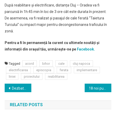
După reabilitare și electrificare, distanța Cluj – Oradea va fi
parcursă în 1h:45 min în loc de 3 ore cât este durata în prezent.
De asemenea, va fi realizat și pasajul de cale ferată “Taietura
Turcului” cu impact major pentru decongestionarea traficului în
zonă.
Pentru a fi în permanență la curent cu ultimele noutăți și
informații din orașul tău, urmărește-ne pe
Facebook.
Tagged
acord
bihor
cale
cluj napoca
electrificarea
episcopia
ferata
implementare
liniei
proiectului
reabilitarea
Navigare
Dezbatere CIIC privind noul parc Caragiale
18 noi puncte de WiFi gratuit instalate prin programul WiFi4EU al Comisiei Europene
în
RELATED POSTS
articole