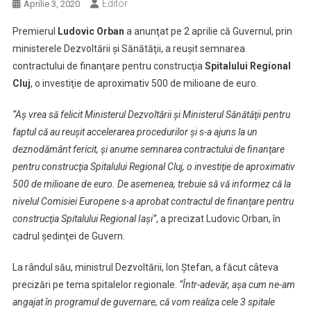
Editor
Aprilie 3, 2020
Premierul
Ludovic Orban
a anunţat pe 2 aprilie că Guvernul, prin
ministerele Dezvoltării şi Sănătăţii, a reuşit semnarea
contractului de finanţare pentru construcţia
Spitalului Regional
Cluj
, o investiţie de aproximativ 500 de milioane de euro.
“Aş vrea să felicit Ministerul Dezvoltării şi Ministerul Sănătăţii pentru
faptul că au reuşit accelerarea procedurilor şi s-a ajuns la un
deznodământ fericit, şi anume semnarea contractului de finanţare
pentru construcţia Spitalului Regional Cluj, o investiţie de aproximativ
500 de milioane de euro. De asemenea, trebuie să vă informez că la
nivelul Comisiei Europene s-a aprobat contractul de finanţare pentru
construcţia Spitalului Regional Iaşi”
, a precizat Ludovic Orban, în
cadrul şedinţei de Guvern.
La rândul său, ministrul Dezvoltării, Ion Ştefan, a făcut câteva
precizări pe tema spitalelor regionale.
“Într-adevăr, aşa cum ne-am
angajat în programul de guvernare, că vom realiza cele 3 spitale