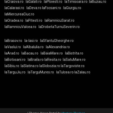
laCraiova.ro
laGalati.ro
laPloiesti.ro
laTimisoara.ro
laBuzau.ro
laCalarasi.ro
laDeva.ro
laFocsani.ro
laGiurgiu.ro
laMiercureaCiuc.ro
laOradea.ro
laPitesti.ro
laRamnicuSarat.ro
laRamnicuValcea.ro
laDrobetaTurnuSeverin.ro
laBrasov.ro
la-Iasi.ro
laSfantuGheorghe.ro
laVaslui.ro
laAlbaIulia.ro
laAlexandria.ro
laArad.ro
laBacau.ro
laBaiaMare.ro
laBistrita.ro
laBotosani.ro
laBraila.ro
laResita.ro
laSatuMare.ro
laSibiu.ro
laSlatina.ro
laSlobozia.ro
laTargoviste.ro
laTarguJiu.ro
laTarguMures.ro
laTulcea.ro
laZalau.ro