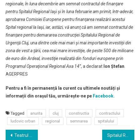
regionale, în luna decembrie am semnat contractul de finanţare
pentru Spitalul Regional Iaşi şi în luna februarie am primit, într-adevăr,
aprobarea Comisiei Europene pentru finanţarea realizării acestui
Spital regional la Iaşi, iar, astăzi, vă anunţ că am semnat contractul de
finanţare pentru demararea construcţiei Spitalului Regional de
Urgenţă Cluj, una dintre cele mai mari şi mai importante investiţii din
zona de vest a ţării, cea mai mare investiţie, de peste 500 de milioane
de euro din Ardeal, investiţie realizată din fonduri europene prin
Programul Operaţional Regional Axa 14”
, a declarat
Ion Ştefan
.
AGERPRES
Pentru a fi în permanență la curent cu ultimele noutăți și
informații din orașul tău, urmărește-ne pe
Facebook.
Tagged
anunta
cluj
constructia
contractului
ludovic orban
regional
semnarea
spitalului
Navigare
Teatrul Național din Cluj-Napoca continuă difuzarea de spectacole online în luna aprilie
Spitalul Regional de Urgenţă va avea 849 de paturi şi heliport