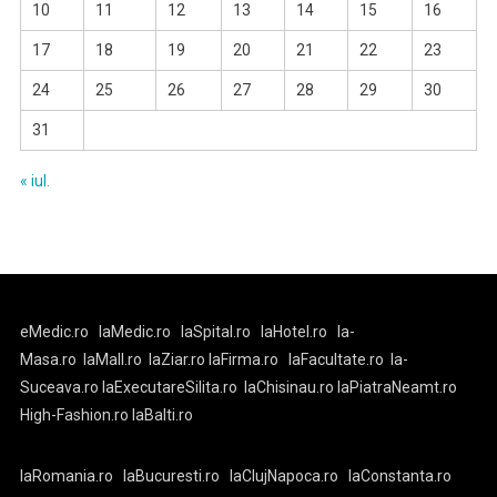
10
11
12
13
14
15
16
17
18
19
20
21
22
23
24
25
26
27
28
29
30
31
« iul.
eMedic.ro
laMedic.ro
laSpital.ro
laHotel.ro
la-
Masa.ro
laMall.ro
laZiar.ro
laFirma.ro
laFacultate.ro
la-
Suceava.ro
laExecutareSilita.ro
laChisinau.ro
laPiatraNeamt.ro
High-Fashion.ro
laBalti.ro
laRomania.ro
laBucuresti.ro
laClujNapoca.ro
laConstanta.ro