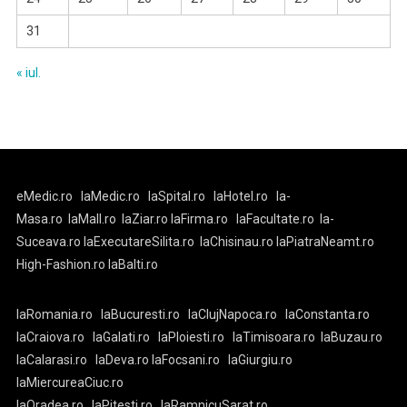
31
« iul.
eMedic.ro
laMedic.ro
laSpital.ro
laHotel.ro
la-
Masa.ro
laMall.ro
laZiar.ro
laFirma.ro
laFacultate.ro
la-
Suceava.ro
laExecutareSilita.ro
laChisinau.ro
laPiatraNeamt.ro
High-Fashion.ro
laBalti.ro
laRomania.ro
laBucuresti.ro
laClujNapoca.ro
laConstanta.ro
laCraiova.ro
laGalati.ro
laPloiesti.ro
laTimisoara.ro
laBuzau.ro
laCalarasi.ro
laDeva.ro
laFocsani.ro
laGiurgiu.ro
laMiercureaCiuc.ro
laOradea.ro
laPitesti.ro
laRamnicuSarat.ro