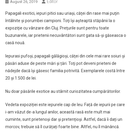
Editor
August 26, 2019
Papagali exotici, iepuri pitici sau uriaşi, căţei din rase mai puţin
întâlnite şi porumbei campioni. Toţi îşi aşteaptă stăpânii la o
expoziţie cu vânzare din Cluj. Preţurile sunt pentru toate
buzunarele, iar prietenii necuvântători sunt gata să-şi găseasca o
casă nouă.
Iepurasi pufoși, papagali gălăgioși, căţei din cele mai rare soiuri şi
păsări aduse de peste mări și țări. Toţi pot deveni prieteni de
nădejde dacă îşi găsesc familia potrivită. Exemplarele costă între
20 şi 1.500 de lei.
Nu doar păsările exotice au stârnit curiozitatea cumpărătorilor.
Vedeta expoziției este iepurele cap de leu. Față de iepurii pe care
i-am văzut de-a lungul anilor, această rasă este mult mai
cuminte, sunt prietenoși dar și pretențioși. Astfel, dacă îi dați un
morcov, trebuie să îl curățați foarte bine. Altfel, nu îl mănâncă.