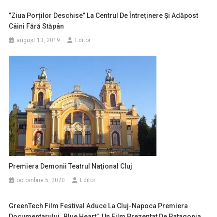
”Ziua Porților Deschise” La Centrul De Întreținere Și Adăpost
Câini Fără Stăpân
august 13, 2019
Editor
Premiera Demonii Teatrul Naţional Cluj
octombrie 5, 2020
Editor
GreenTech Film Festival Aduce La Cluj-Napoca Premiera
Documentarului „Blue Heart”, Un Film Prezentat De Patagonia