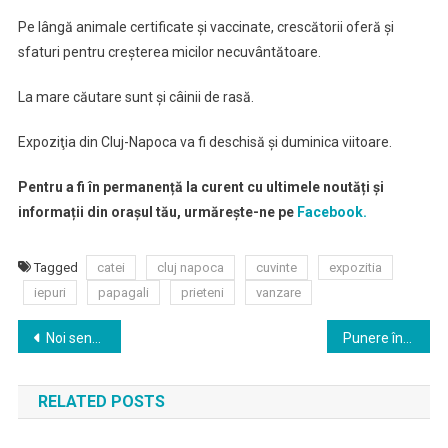
Pe lângă animale certificate şi vaccinate, crescătorii oferă și
sfaturi pentru creșterea micilor necuvântătoare.
La mare căutare sunt și câinii de rasă.
Expoziţia din Cluj-Napoca va fi deschisă şi duminica viitoare.
Pentru a fi în permanență la curent cu ultimele noutăți și
informații din orașul tău, urmărește-ne pe
Facebook.
Tagged
catei
cluj napoca
cuvinte
expozitia
iepuri
papagali
prieteni
vanzare
Navigare
Noi sensuri unice pe aleea Ciucaș și strada Bucegi
Punere în funcțiune semafor
în
RELATED POSTS
articole