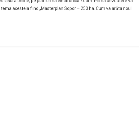
 desfășura online, pe platforma electronică Zoom. Prima dezbatere va
0, tema acesteia fiind „Masterplan Sopor – 250 ha. Cum va arăta noul