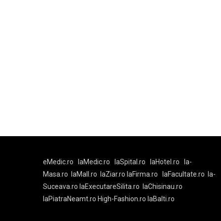
eMedic.ro
laMedic.ro
laSpital.ro
laHotel.ro
la-
Masa.ro
laMall.ro
laZiar.ro
laFirma.ro
laFacultate.ro
la-
Suceava.ro
laExecutareSilita.ro
laChisinau.ro
laPiatraNeamt.ro
High-Fashion.ro
laBalti.ro