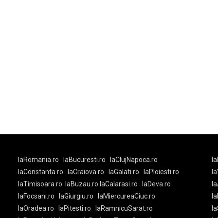
laRomania.ro
laBucuresti.ro
laClujNapoca.ro
la
laConstanta.ro
laCraiova.ro
laGalati.ro
laPloiesti.ro
l
laTimisoara.ro
laBuzau.ro
laCalarasi.ro
laDeva.ro
la
laFocsani.ro
laGiurgiu.ro
laMiercureaCiuc.ro
la
laOradea.ro
laPitesti.ro
laRamnicuSarat.ro
la