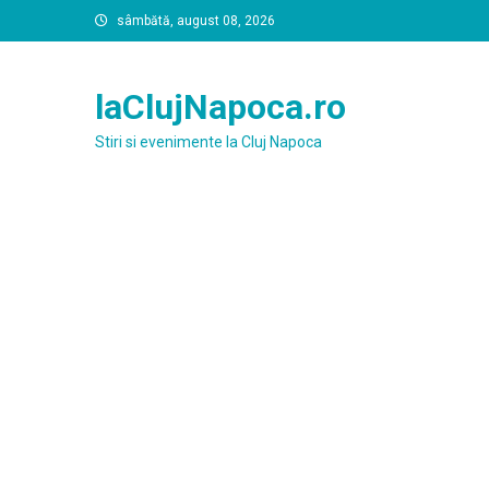
Skip
sâmbătă, august 08, 2026
to
content
laClujNapoca.ro
Stiri si evenimente la Cluj Napoca