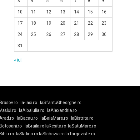
3
4
5
6
7
8
9
10
11
12
13
14
15
16
17
18
19
20
21
22
23
24
25
26
27
28
29
30
31
« iul.
Brasov.ro
la-Iasi.ro
laSfantuGheorghe.ro
aVaslui.ro
laAlbaIulia.ro
laAlexandria.ro
Arad.ro
laBacau.ro
laBaiaMare.ro
laBistrita.ro
Botosani.ro
laBraila.ro
laResita.ro
laSatuMare.ro
Sibiu.ro
laSlatina.ro
laSlobozia.ro
laTargoviste.ro