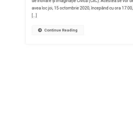
de Inovare și Imaginație Civică (CIIC). Acestea se vor
avea loc joi, 15 octombrie 2020, începând cu ora 17.0
[…]
Continue Reading