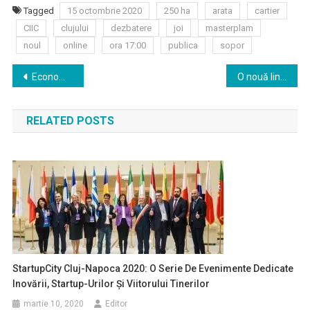
Tagged
15 octombrie 2020
250 ha
arata
cartier
CIIC
clujului
dezbatere
joi
masterplam
noul
online
ora 17:00
publica
sopor
Navigare
Economie circulară și eficiență energetică: argumente, soluții și oportunități de eco-business
O nouă linie de gardă la Spitalul de Boli Infecţioase Cluj-Napoca, în contextul înmulţirii cazurilor de COVID-19
în
RELATED POSTS
articole
StartupCity Cluj-Napoca 2020: O Serie De Evenimente Dedicate
Inovării, Startup-Urilor Și Viitorului Tinerilor
martie 10, 2020
Editor