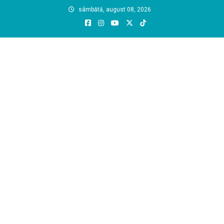
Skip
sâmbătă, august 08, 2026
to
content