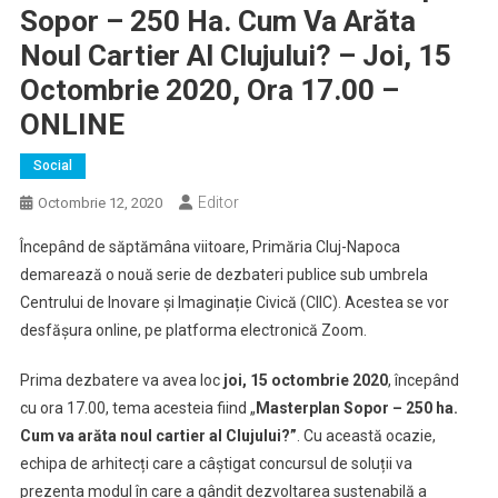
Sopor – 250 Ha. Cum Va Arăta
Noul Cartier Al Clujului? – Joi, 15
Octombrie 2020, Ora 17.00 –
ONLINE
Social
Editor
Octombrie 12, 2020
Începând de săptămâna viitoare, Primăria Cluj-Napoca
demarează o nouă serie de dezbateri publice sub umbrela
Centrului de Inovare și Imaginație Civică (CIIC). Acestea se vor
desfășura online, pe platforma electronică Zoom.
Prima dezbatere va avea loc
joi, 15 octombrie 2020
, începând
cu ora 17.00, tema acesteia fiind „
Masterplan Sopor – 250 ha.
Cum va arăta noul cartier al Clujului?”
. Cu această ocazie,
echipa de arhitecți care a câștigat concursul de soluții va
prezenta modul în care a gândit dezvoltarea sustenabilă a