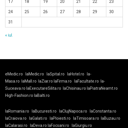
17
18
19
20
21
22
23
24
25
26
27
28
29
30
31
« iul.
eMedic.ro
laMedic.ro
laSpital.ro
laHotel.ro
la-
Masa.ro
laMall.ro
laZiar.ro
laFirma.ro
laFacultate.ro
la-
Suceava.ro
laExecutareSilita.ro
laChisinau.ro
laPiatraNeamt.ro
High-Fashion.ro
laBalti.ro
laRomania.ro
laBucuresti.ro
laClujNapoca.ro
laConstanta.ro
laCraiova.ro
laGalati.ro
laPloiesti.ro
laTimisoara.ro
laBuzau.ro
laCalarasi.ro
laDeva.ro
laFocsani.ro
laGiurgiu.ro