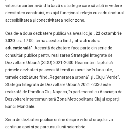
viitorului cartier având la bază o strategie care să aibă în vedere
densitatea construirii, mixajul funcțional, relaţia cu cadrul natural,
accesibilitatea şi conectivitatea noilor zone.
Cea de-a doua dezbatere publică va avea loc
joi, 22 octombrie
2020
, ora 17.00, tema acesteia fiind
„Infrastructura
educațională”.
Această dezbatere face parte din serie de
consultări publice pentru realizarea Strategiei Integrate de
Dezvoltare Urbană (SIDU) 2021-2030. Reamintim faptul că
primele dezbateri pe această temă au avut loc în luna iulie,
temele dezbătute fiind „Regenerarea urbană” și „Clujul Verde”.
Stategia Integrata de Dezvoltare Urbană 2021 -2030 este
realizată de Primăria Cluj-Napoca, în parteneriat cu Asociația de
Dezvoltare Intercomunitară Zona Metropolitană Cluj și experții
Băncii Mondiale.
Seria de dezbateri publice online despre viitorul orașului va
continua apoi și pe parcursul lunii noiembrie.