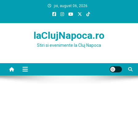
Skip
joi, august 06, 2026
to
content
laClujNapoca.ro
Stiri si evenimente la Cluj Napoca