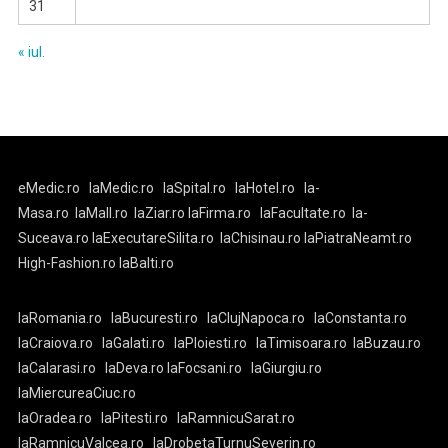
31
« iul.
eMedic.ro
laMedic.ro
laSpital.ro
laHotel.ro
la-
Masa.ro
laMall.ro
laZiar.ro
laFirma.ro
laFacultate.ro
la-
Suceava.ro
laExecutareSilita.ro
laChisinau.ro
laPiatraNeamt.ro
High-Fashion.ro
laBalti.ro
laRomania.ro
laBucuresti.ro
laClujNapoca.ro
laConstanta.ro
laCraiova.ro
laGalati.ro
laPloiesti.ro
laTimisoara.ro
laBuzau.ro
laCalarasi.ro
laDeva.ro
laFocsani.ro
laGiurgiu.ro
laMiercureaCiuc.ro
laOradea.ro
laPitesti.ro
laRamnicuSarat.ro
laRamnicuValcea.ro
laDrobetaTurnuSeverin.ro