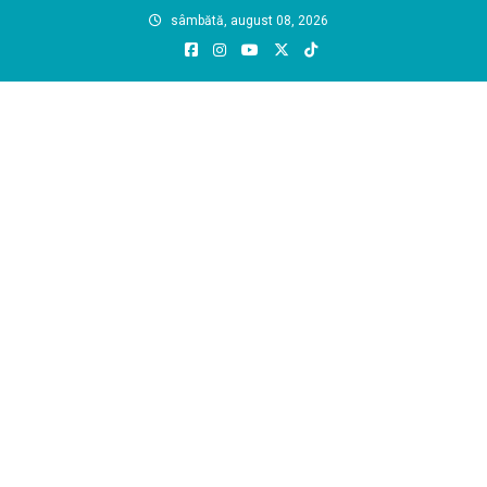
Skip
sâmbătă, august 08, 2026
to
content