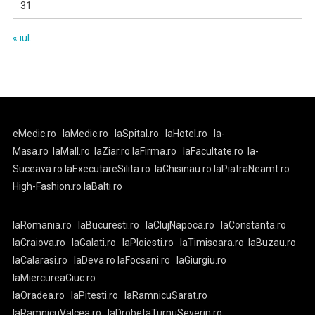
31
« iul.
eMedic.ro
laMedic.ro
laSpital.ro
laHotel.ro
la-
Masa.ro
laMall.ro
laZiar.ro
laFirma.ro
laFacultate.ro
la-
Suceava.ro
laExecutareSilita.ro
laChisinau.ro
laPiatraNeamt.ro
High-Fashion.ro
laBalti.ro
laRomania.ro
laBucuresti.ro
laClujNapoca.ro
laConstanta.ro
laCraiova.ro
laGalati.ro
laPloiesti.ro
laTimisoara.ro
laBuzau.ro
laCalarasi.ro
laDeva.ro
laFocsani.ro
laGiurgiu.ro
laMiercureaCiuc.ro
laOradea.ro
laPitesti.ro
laRamnicuSarat.ro
laRamnicuValcea.ro
laDrobetaTurnuSeverin.ro