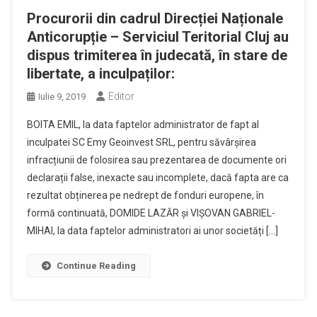
Procurorii din cadrul Direcției Naționale
Anticorupție – Serviciul Teritorial Cluj au
dispus trimiterea în judecată, în stare de
libertate, a inculpaților:
Editor
Iulie 9, 2019
BOITA EMIL, la data faptelor administrator de fapt al
inculpatei SC Emy Geoinvest SRL, pentru săvârșirea
infracțiunii de folosirea sau prezentarea de documente ori
declarații false, inexacte sau incomplete, dacă fapta are ca
rezultat obținerea pe nedrept de fonduri europene, în
formă continuată, DOMIDE LAZĂR și VIȘOVAN GABRIEL-
MIHAI, la data faptelor administratori ai unor societăți […]
Continue Reading