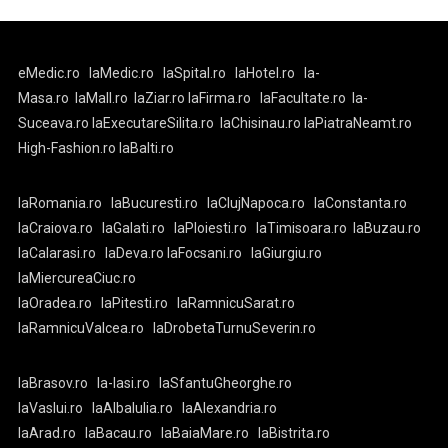
eMedic.ro
laMedic.ro
laSpital.ro
laHotel.ro
la-
Masa.ro
laMall.ro
laZiar.ro
laFirma.ro
laFacultate.ro
la-
Suceava.ro
laExecutareSilita.ro
laChisinau.ro
laPiatraNeamt.ro
High-Fashion.ro
laBalti.ro
laRomania.ro
laBucuresti.ro
laClujNapoca.ro
laConstanta.ro
laCraiova.ro
laGalati.ro
laPloiesti.ro
laTimisoara.ro
laBuzau.ro
laCalarasi.ro
laDeva.ro
laFocsani.ro
laGiurgiu.ro
laMiercureaCiuc.ro
laOradea.ro
laPitesti.ro
laRamnicuSarat.ro
laRamnicuValcea.ro
laDrobetaTurnuSeverin.ro
laBrasov.ro
la-Iasi.ro
laSfantuGheorghe.ro
laVaslui.ro
laAlbaIulia.ro
laAlexandria.ro
laArad.ro
laBacau.ro
laBaiaMare.ro
laBistrita.ro