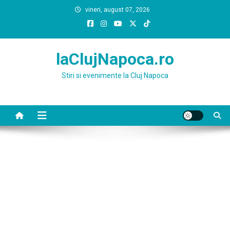
Skip
vineri, august 07, 2026
to
content
laClujNapoca.ro
Stiri si evenimente la Cluj Napoca