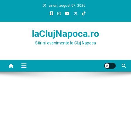
Skip
vineri, august 07, 2026
to
content
laClujNapoca.ro
Stiri si evenimente la Cluj Napoca