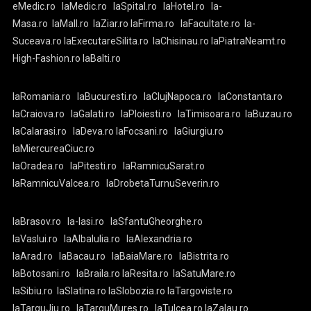
eMedic.ro
laMedic.ro
laSpital.ro
laHotel.ro
la-
Masa.ro
laMall.ro
laZiar.ro
laFirma.ro
laFacultate.ro
la-
Suceava.ro
laExecutareSilita.ro
laChisinau.ro
laPiatraNeamt.ro
High-Fashion.ro
laBalti.ro
laRomania.ro
laBucuresti.ro
laClujNapoca.ro
laConstanta.ro
laCraiova.ro
laGalati.ro
laPloiesti.ro
laTimisoara.ro
laBuzau.ro
laCalarasi.ro
laDeva.ro
laFocsani.ro
laGiurgiu.ro
laMiercureaCiuc.ro
laOradea.ro
laPitesti.ro
laRamnicuSarat.ro
laRamnicuValcea.ro
laDrobetaTurnuSeverin.ro
laBrasov.ro
la-Iasi.ro
laSfantuGheorghe.ro
laVaslui.ro
laAlbaIulia.ro
laAlexandria.ro
laArad.ro
laBacau.ro
laBaiaMare.ro
laBistrita.ro
laBotosani.ro
laBraila.ro
laResita.ro
laSatuMare.ro
laSibiu.ro
laSlatina.ro
laSlobozia.ro
laTargoviste.ro
laTarguJiu.ro
laTarguMures.ro
laTulcea.ro
laZalau.ro