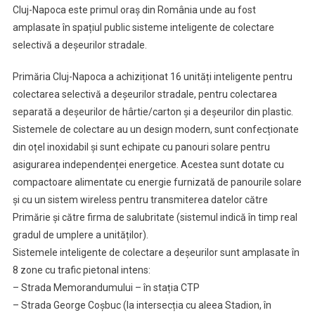
Cluj-Napoca este primul oraș din România unde au fost
amplasate în spațiul public sisteme inteligente de colectare
selectivă a deșeurilor stradale.
Primăria Cluj-Napoca a achiziționat 16 unități inteligente pentru
colectarea selectivă a deșeurilor stradale, pentru colectarea
separată a deșeurilor de hârtie/carton și a deșeurilor din plastic.
Sistemele de colectare au un design modern, sunt confecționate
din oțel inoxidabil și sunt echipate cu panouri solare pentru
asigurarea independenței energetice. Acestea sunt dotate cu
compactoare alimentate cu energie furnizată de panourile solare
și cu un sistem wireless pentru transmiterea datelor către
Primărie și către firma de salubritate (sistemul indică în timp real
gradul de umplere a unităților).
Sistemele inteligente de colectare a deșeurilor sunt amplasate în
8 zone cu trafic pietonal intens:
– Strada Memorandumului – în stația CTP
– Strada George Coșbuc (la intersecția cu aleea Stadion, în