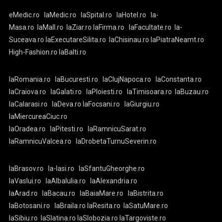
eMedic.ro
laMedic.ro
laSpital.ro
laHotel.ro
la-
Masa.ro
laMall.ro
laZiar.ro
laFirma.ro
laFacultate.ro
la-
Suceava.ro
laExecutareSilita.ro
laChisinau.ro
laPiatraNeamt.ro
High-Fashion.ro
laBalti.ro
laRomania.ro
laBucuresti.ro
laClujNapoca.ro
laConstanta.ro
laCraiova.ro
laGalati.ro
laPloiesti.ro
laTimisoara.ro
laBuzau.ro
laCalarasi.ro
laDeva.ro
laFocsani.ro
laGiurgiu.ro
laMiercureaCiuc.ro
laOradea.ro
laPitesti.ro
laRamnicuSarat.ro
laRamnicuValcea.ro
laDrobetaTurnuSeverin.ro
laBrasov.ro
la-Iasi.ro
laSfantuGheorghe.ro
laVaslui.ro
laAlbaIulia.ro
laAlexandria.ro
laArad.ro
laBacau.ro
laBaiaMare.ro
laBistrita.ro
laBotosani.ro
laBraila.ro
laResita.ro
laSatuMare.ro
laSibiu.ro
laSlatina.ro
laSlobozia.ro
laTargoviste.ro