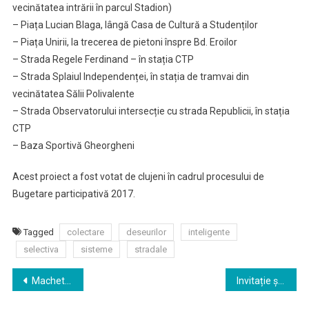
vecinătatea intrării în parcul Stadion)
– Piața Lucian Blaga, lângă Casa de Cultură a Studenților
– Piața Unirii, la trecerea de pietoni înspre Bd. Eroilor
– Strada Regele Ferdinand – în stația CTP
– Strada Splaiul Independenței, în stația de tramvai din
vecinătatea Sălii Polivalente
– Strada Observatorului intersecție cu strada Republicii, în stația
CTP
– Baza Sportivă Gheorgheni
Acest proiect a fost votat de clujeni în cadrul procesului de
Bugetare participativă 2017.
Tagged
colectare
deseurilor
inteligente
selectiva
sisteme
stradale
Navigare
Macheta de bronz a zonei centrale,dezvelită în Piața Unirii
Invitație ședință ordinară Consiliu Local – joi, 4 iulie 2019, ora 14
în