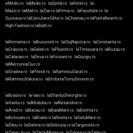
eMedic.ro
laMedic.ro
laSpital.ro
laHotel.ro
la-
Masa.ro
laMall.ro
laZiar.ro
laFirma.ro
laFacultate.ro
la-
Suceava.ro
laExecutareSilita.ro
laChisinau.ro
laPiatraNeamt.ro
High-Fashion.ro
laBalti.ro
laRomania.ro
laBucuresti.ro
laClujNapoca.ro
laConstanta.ro
laCraiova.ro
laGalati.ro
laPloiesti.ro
laTimisoara.ro
laBuzau.ro
laCalarasi.ro
laDeva.ro
laFocsani.ro
laGiurgiu.ro
laMiercureaCiuc.ro
laOradea.ro
laPitesti.ro
laRamnicuSarat.ro
laRamnicuValcea.ro
laDrobetaTurnuSeverin.ro
laBrasov.ro
la-Iasi.ro
laSfantuGheorghe.ro
laVaslui.ro
laAlbaIulia.ro
laAlexandria.ro
laArad.ro
laBacau.ro
laBaiaMare.ro
laBistrita.ro
laBotosani.ro
laBraila.ro
laResita.ro
laSatuMare.ro
laSibiu.ro
laSlatina.ro
laSlobozia.ro
laTargoviste.ro
laTarguJiu.ro
laTarguMures.ro
laTulcea.ro
laZalau.ro