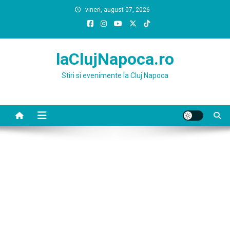
Skip
vineri, august 07, 2026
to
content
laClujNapoca.ro
Stiri si evenimente la Cluj Napoca