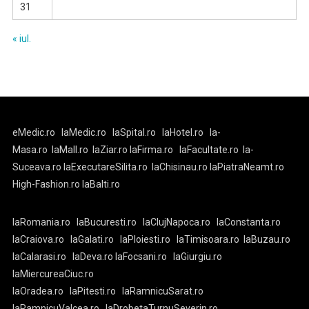
31
« iul.
eMedic.ro
laMedic.ro
laSpital.ro
laHotel.ro
la-
Masa.ro
laMall.ro
laZiar.ro
laFirma.ro
laFacultate.ro
la-
Suceava.ro
laExecutareSilita.ro
laChisinau.ro
laPiatraNeamt.ro
High-Fashion.ro
laBalti.ro
laRomania.ro
laBucuresti.ro
laClujNapoca.ro
laConstanta.ro
laCraiova.ro
laGalati.ro
laPloiesti.ro
laTimisoara.ro
laBuzau.ro
laCalarasi.ro
laDeva.ro
laFocsani.ro
laGiurgiu.ro
laMiercureaCiuc.ro
laOradea.ro
laPitesti.ro
laRamnicuSarat.ro
laRamnicuValcea.ro
laDrobetaTurnuSeverin.ro