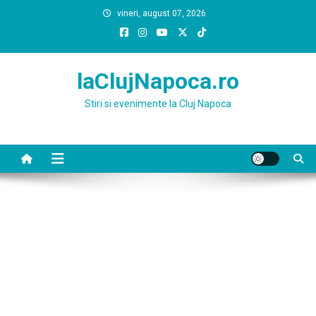
Skip
vineri, august 07, 2026
to
content
laClujNapoca.ro
Stiri si evenimente la Cluj Napoca