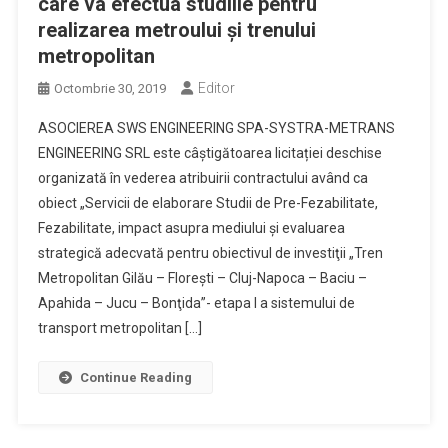
care va efectua studiile pentru
realizarea metroului și trenului
metropolitan
Editor
Octombrie 30, 2019
ASOCIEREA SWS ENGINEERING SPA-SYSTRA-METRANS
ENGINEERING SRL este câștigătoarea licitației deschise
organizată în vederea atribuirii contractului având ca
obiect „Servicii de elaborare Studii de Pre-Fezabilitate,
Fezabilitate, impact asupra mediului şi evaluarea
strategică adecvată pentru obiectivul de investiţii „Tren
Metropolitan Gilău – Floreşti – Cluj-Napoca – Baciu –
Apahida – Jucu – Bonţida”- etapa I a sistemului de
transport metropolitan […]
Continue Reading