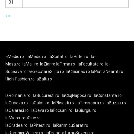
31
« iul.
eMedic.ro
laMedic.ro
laSpital.ro
laHotel.ro
la-
Masa.ro
laMall.ro
laZiar.ro
laFirma.ro
laFacultate.ro
la-
Suceava.ro
laExecutareSilita.ro
laChisinau.ro
laPiatraNeamt.ro
High-Fashion.ro
laBalti.ro
laRomania.ro
laBucuresti.ro
laClujNapoca.ro
laConstanta.ro
laCraiova.ro
laGalati.ro
laPloiesti.ro
laTimisoara.ro
laBuzau.ro
laCalarasi.ro
laDeva.ro
laFocsani.ro
laGiurgiu.ro
laMiercureaCiuc.ro
laOradea.ro
laPitesti.ro
laRamnicuSarat.ro
laRamnicuValcea.ro
laDrobetaTurnuSeverin.ro